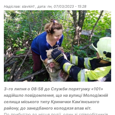
Надіслав:
slavkin1
, дата:
пн, 07/03/2023 - 15:28
3-го липня о 08:58 до Служби порятунку «101»
надійшло повідомлення, що на вулиці Молодіжній
селища міського типу Кринички Кам’янського
району, до занедбаного колодязя впав кіт.
По прибуттю до місця події, один зі співробітників