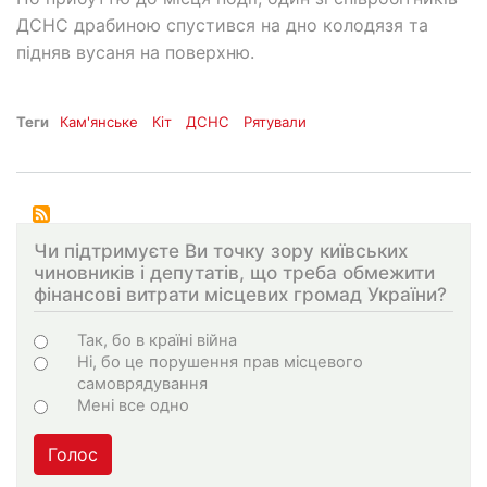
ДСНС драбиною спустився на дно колодязя та
підняв вусаня на поверхню.
Теги
Кам'янське
Кіт
ДСНС
Рятували
Чи підтримуєте Ви точку зору київських
чиновників і депутатів, що треба обмежити
фінансові витрати місцевих громад України?
Варіанти
Так, бо в країні війна
Ні, бо це порушення прав місцевого
самоврядування
Мені все одно
Голос