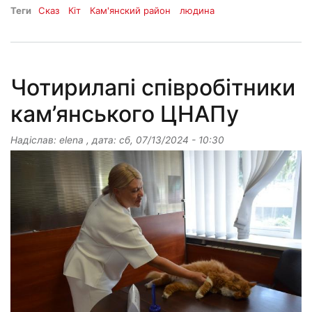
Теги
Сказ
Кіт
Кам'янский район
людина
Чотирилапі співробітники
кам’янського ЦНАПу
Надіслав:
elena
, дата:
сб, 07/13/2024 - 10:30