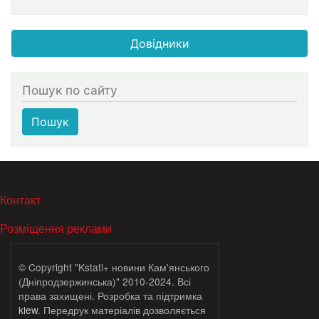
Довідники
Пошук по сайту
Пошук
МЕНЮ В ПОДВАЛЕ
Контакт
Розміщення реклами
© Copyright "Kstati+ новини Кам'янського
(Дніпродзержинська)" 2010-2024. Всі
права захищені. Розробка та підтримка
klew
. Передрук матеріалів дозволяється