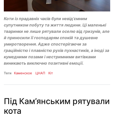
Коти із прадавніх часів були невід’ємним
супутником побуту та життя людини. Ці маленькі
тваринки не лише рятували оселю від гризунів, але
й приносили її господарям спокій та душевне
умиротворення. Адже спостерігаючи за
граційністю і плавністю рухів пухнастиків, а іноді за
кумедними позами і нестримними витівками
виникають виключно позитивні емоції.
Теги
Каменское
ЦНАП
Кіт
Під Кам’янським рятували
кота