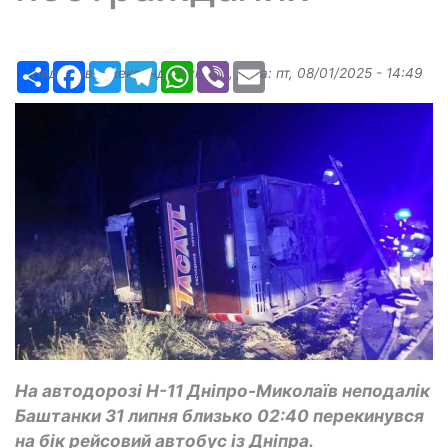
Ресурс
Facebook
Twitter
Telegram
WhatsApp
Viber
Email
Надіслав:
Александр Бугаев
, дата:
пт, 08/01/2025 - 14:49
На автодорозі Н-11 Дніпро-Миколаїв неподалік
Баштанки 31 липня близько 02:40 перекинувся
на бік рейсовий автобус із Дніпра.