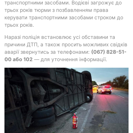
транспортними засобами. Водієві загрожує до
трьох років тюрми з позбавленням права
керувати транспортними засобами строком до
трьох років.
Наразі поліція встановлює усі обставини та
причини ДТП, а також просить можливих свідків
аварії звернутись за телефонами:
(067) 828-51-
00 або 102
— для уточнення інформації.