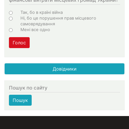
Варіанти
Так, бо в країні війна
Ні, бо це порушення прав місцевого
самоврядування
Мені все одно
Голос
Довідники
Пошук по сайту
Пошук
МЕНЮ В ПОДВАЛЕ