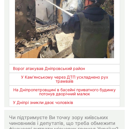
Ворог атакував Дніпровський район
У Кам’янському через ДТП ускладнено рух
трамваїв
На Дніпропетровщині в басейні приватного будинку
потонув дворічний малюк
У Дніпрі зникли двоє чоловіків
Чи підтримуєте Ви точку зору київських
чиновників і депутатів, що треба обмежити
фінансові витрати місцевих громад України?