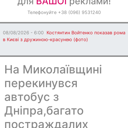
для
ВАШОЇ
реклами!
Оголошення
Телефонуйте +38 (096) 9531240
Світ навкруги
08/08/2026 - 6:00
Костянтин Войтенко показав рома
в Києві з дружиною-красунею (фото)
На Миколаївщині
перекинувся
автобус з
Дніпра,багато
постраждалих