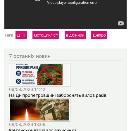
Теги
ДТП
мотоцикліст
відбійник
Дніпро
7 останніх новин
09/08/2026 14:42
На Дніпропетровщині заборонять вилов раків
09/08/2026 13:06
Кам'янське втратило захисника