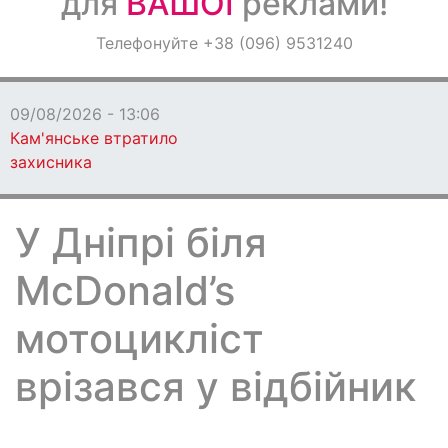
для
ВАШОЇ
реклами!
Оголошення
Телефонуйте +38 (096) 9531240
Світ навкруги
09/08/2026 - 13:06
Кам'янське втратило
захисника
У Дніпрі біля
McDonald’s
мотоцикліст
врізався у відбійник