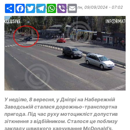
Ресурс
Facebook
Twitter
Telegram
WhatsApp
Viber
Email
Надіслав:
Margarita
, дата:
пн, 09/09/2024 - 07:02
У неділю, 8 вересня, у Дніпрі на Набережній
Заводській сталася дорожньо-транспортна
пригода. Під час руху мотоцикліст допустив
зіткнення з відбійником. Сталося це поблизу
закладу швидкого харчування McDonald’s.