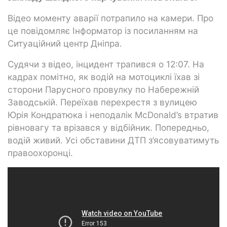
Відео моменту аварії потрапило на камери. Про
це повідомляє Інформатор із посиланням на
Ситуаційний центр Дніпра.
Судячи з відео, інцидент трапився о 12:07. На
кадрах помітно, як водій на мотоциклі їхав зі
сторони Парусного провулку по Набережній
Заводській. Переїхав перехрестя з вулицею
Юрія Кондратюка і неподалік McDonald’s втратив
рівновагу та врізався у відбійник. Попередньо,
водій живий. Усі обставини ДТП з’ясовуватимуть
правоохоронці.