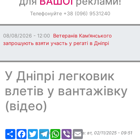
для
ВАШОЇ
реклами!
Оголошення
Телефонуйте +38 (096) 9531240
Світ навкруги
08/08/2026 - 12:00
Ветеранів Кам’янського
запрошують взяти участь у регаті в Дніпрі
У Дніпрі легковик
влетів у вантажівку
(відео)
Ресурс
Facebook
Twitter
Telegram
WhatsApp
Viber
Email
Надіслав:
ilona
, дата:
вт, 02/11/2025 - 09:51