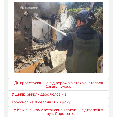
Дніпропетровщина під ворожою атакою: сталося
багато пожеж
У Дніпрі зникли двоє чоловіків
Гороскоп на 8 серпня 2026 року
У Кам’янському встановили причини підтоплення
на вул. Дорошенка