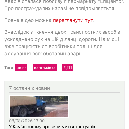
Аварія сталася поблизу гіпермаркету "Епіцентр".
Про постраждалих наразі не повідомляється.
Повне відео можна
переглянути тут
.
Внаслідок зіткнення двох транспортних засобів
ускладнено рух на цій ділянці дороги. На місці
вже працюють співробітники поліції для
зʼясування всіх обставин аварії.
Теги
авто
вантажівка
ДТП
7 останніх новин
08/08/2026 13:00
У Кам'янському провели миття тротуарів