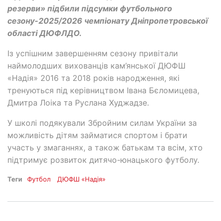
резерви» підбили підсумки футбольного
сезону-2025/2026 чемпіонату Дніпропетровської
області ДЮФЛДО.
Із успішним завершенням сезону привітали
наймолодших вихованців кам’янської ДЮФШ
«Надія» 2016 та 2018 років народження, які
тренуються під керівництвом Івана Бєломицева,
Дмитра Лоіка та Руслана Худжадзе.
У школі подякували Збройним силам України за
можливість дітям займатися спортом і брати
участь у змаганнях, а також батькам та всім, хто
підтримує розвиток дитячо-юнацького футболу.
Теги
Футбол
ДЮФШ «Надія»