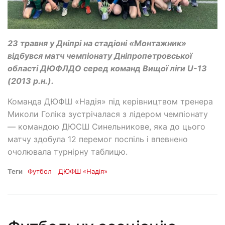
23 травня у Дніпрі на стадіоні «Монтажник»
відбувся матч чемпіонату Дніпропетровської
області ДЮФЛДО серед команд Вищої ліги U-13
(2013 р.н.).
Команда ДЮФШ «Надія» під керівництвом тренера
Миколи Голіка зустрічалася з лідером чемпіонату
— командою ДЮСШ Синельникове, яка до цього
матчу здобула 12 перемог поспіль і впевнено
очолювала турнірну таблицю.
Теги
Футбол
ДЮФШ «Надія»