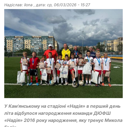
Надіслав:
ilona
, дата:
ср, 06/03/2026 - 15:27
У Кам’янському на стадіоні «Надія» в перший день
літа відбулося нагородження команди ДЮФШ
«Надія» 2016 року народження, яку тренує Микола