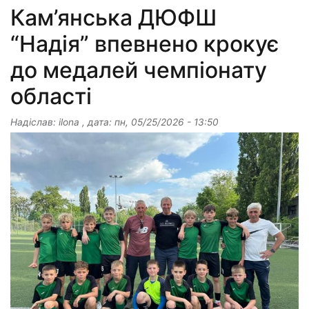
Кам’янська ДЮФШ
“Надія” впевнено крокує
до медалей чемпіонату
області
Надіслав:
ilona
, дата:
пн, 05/25/2026 - 13:50