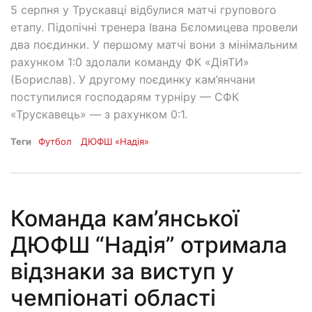
5 серпня у Трускавці відбулися матчі групового
етапу. Підопічні тренера Івана Бєломицева провели
два поєдинки. У першому матчі вони з мінімальним
рахунком 1:0 здолали команду ФК «ДіяТИ»
(Борислав). У другому поєдинку кам’янчани
поступилися господарям турніру — СФК
«Трускавець» — з рахунком 0:1.
Теги
Футбол
ДЮФШ «Надія»
Команда кам’янської
ДЮФШ “Надія” отримала
відзнаки за виступ у
чемпіонаті області