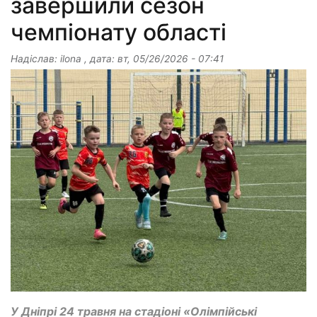
завершили сезон
чемпіонату області
Надіслав:
ilona
, дата:
вт, 05/26/2026 - 07:41
У Дніпрі 24 травня на стадіоні «Олімпійські