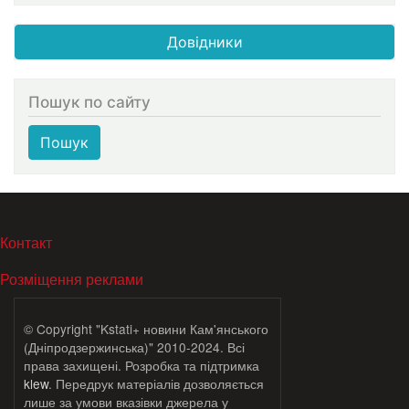
Довідники
Пошук по сайту
Пошук
МЕНЮ В ПОДВАЛЕ
Контакт
Розміщення реклами
© Copyright "Kstati+ новини Кам'янського
(Дніпродзержинська)" 2010-2024. Всі
права захищені. Розробка та підтримка
klew
. Передрук матеріалів дозволяється
лише за умови вказівки джерела у