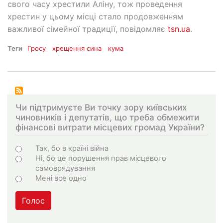
свого часу хрестили Аліну, тож проведення
хрестин у цьому місці стало продовженням
важливої сімейної традиції, повідомляє
tsn.ua
.
Теги
Гросу
хрещення сина
кума
Чи підтримуєте Ви точку зору київських
чиновників і депутатів, що треба обмежити
фінансові витрати місцевих громад України?
Варіанти
Так, бо в країні війна
Ні, бо це порушення прав місцевого
самоврядування
Мені все одно
Голос