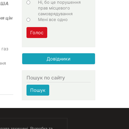
Ні, бо це порушення
 США
прав місцевого
самоврядування
я цін
Мені все одно
Голос
 газ
Довідники
ння
Пошук по сайту
Пошук
права захищені. Розробка та