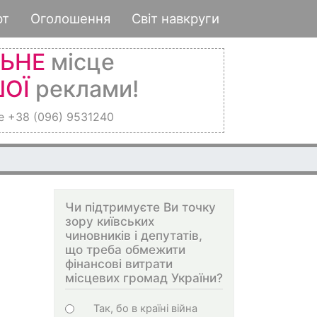
рт
Оголошення
Світ навкруги
ЛЬНЕ
місце
ОЇ
реклами!
е +38 (096) 9531240
Чи підтримуєте Ви точку
зору київських
чиновників і депутатів,
що треба обмежити
фінансові витрати
місцевих громад України?
Варіанти
Так, бо в країні війна