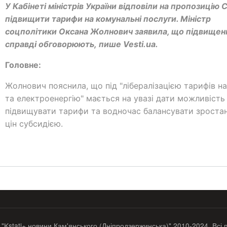
У Кабінеті міністрів України відповіли на пропозицію
підвищити тарифи на комунальні послуги. Міністр
соцполітики Оксана Жолнович заявила, що підвищенн
справді обговорюють, пише Vesti.ua.
Головне:
Жолнович пояснила, що під "лібералізацією тарифів на
та електроенергію" мається на увазі дати можливість
підвищувати тарифи та водночас балансувати зроста
цін субсидією.
 "Kstati+ новини Кам'янського (Дніпродзержинська)" 2010-2024. Всі 