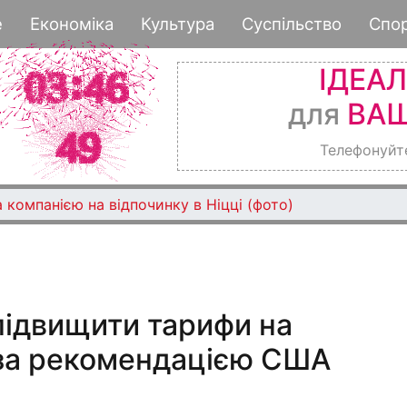
Перейти
е
Економіка
Культура
Суспільство
Спо
до
основного
ІДЕА
вмісту
для
ВАШ
Телефонуйт
 компанією на відпочинку в Ніцці (фото)
 підвищити тарифи на
 за рекомендацією США
4