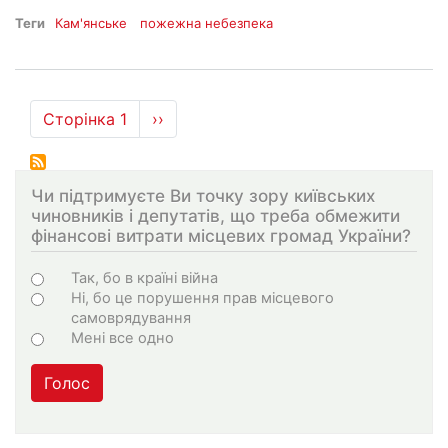
Теги
Кам'янське
пожежна небезпека
Розбивка
Сторінка 1
Наступна
››
на
сторінка
сторінки
Чи підтримуєте Ви точку зору київських
чиновників і депутатів, що треба обмежити
фінансові витрати місцевих громад України?
Варіанти
Так, бо в країні війна
Ні, бо це порушення прав місцевого
самоврядування
Мені все одно
Голос