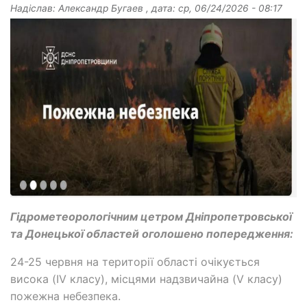
Надіслав:
Александр Бугаев
, дата:
ср, 06/24/2026 - 08:17
Гідрометеорологічним цетром Дніпропетровської
та Донецької областей оголошено попередження:
24-25 червня на території області очікується
висока (IV класу), місцями надзвичайна (V класу)
пожежна небезпека.