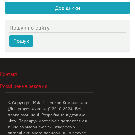
Довідники
Пошук по сайту
Пошук
МЕНЮ В ПОДВАЛЕ
Контакт
Розміщення реклами
© Copyright "Kstati+ новини Кам'янського
(Дніпродзержинська)" 2010-2024. Всі
права захищені. Розробка та підтримка
klew
. Передрук матеріалів дозволяється
лише за умови вказівки джерела у
вигляді активного посилання на ресурс