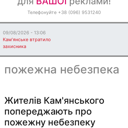
для
ВАШОЇ
реклами!
Оголошення
Телефонуйте +38 (096) 9531240
Світ навкруги
2026 - 13:06
ське втратило
ика
пожежна небезпека
Жителів Кам'янського
попереджають про
пожежну небезпеку