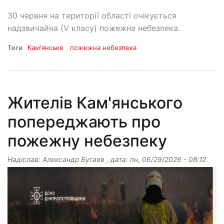
30 червня на території області очікується
надзвичайна (V класу) пожежна небезпека.
Теги
Кам'янське
пожежна небезпека
Жителів Кам'янського
попереджають про
пожежну небезпеку
Надіслав:
Александр Бугаев
, дата:
пн, 06/29/2026 - 08:12