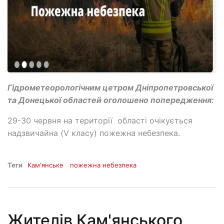
Гідрометеорологічним цетром Дніпропетровської
та Донецької областей оголошено попередження:
29-30 червня на території області очікується
надзвичайна (V класу) пожежна небезпека.
Теги
Кам'янське
пожежна небезпека
Жителів Кам'янського