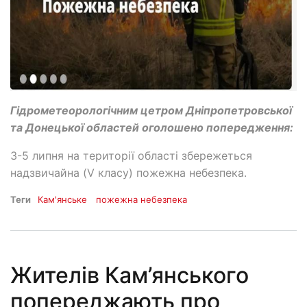
Гідрометеорологічним цетром Дніпропетровської
та Донецької областей оголошено попередження:
3-5 липня на території області збережеться
надзвичайна (V класу) пожежна небезпека.
Теги
Кам'янське
пожежна небезпека
Жителів Кам’янського
попереджають про