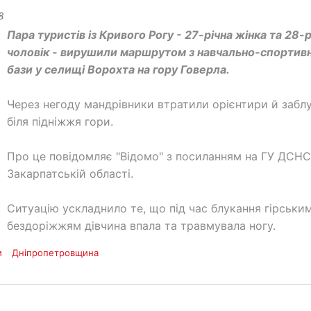
8
Пара туристів із Кривого Рогу - 27-річна жінка та 28-
чоловік - вирушили маршрутом з навчально-спортивн
бази у селищі Ворохта на гору Говерла.
Через негоду мандрівники втратили орієнтири й забл
біля підніжжя гори.
Про це повідомляє "Відомо" з посиланням на ГУ ДСНС
Закарпатській області.
Ситуацію ускладнило те, що під час блукання гірськи
бездоріжжям дівчина впала та травмувала ногу.
и
Дніпропетровщина