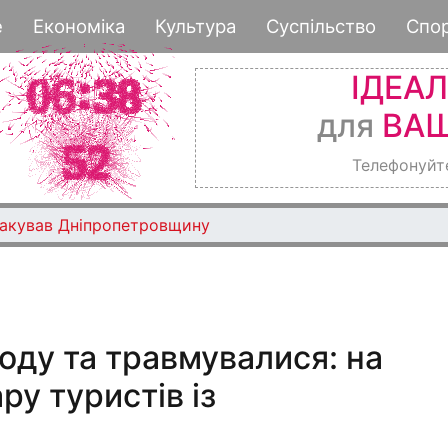
Перейти
е
Економіка
Культура
Суспільство
Спо
до
основного
ІДЕА
вмісту
для
ВАШ
Телефонуйт
такував Дніпропетровщину
оду та травмувалися: на
ру туристів із