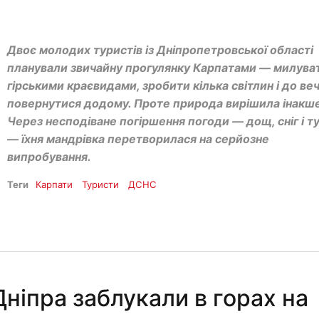
Двоє молодих туристів із Дніпропетровської області
планували звичайну прогулянку Карпатами — милува
гірськими краєвидами, зробити кілька світлин і до ве
повернутися додому. Проте природа вирішила інакше
Через несподіване погіршення погоди — дощ, сніг і т
— їхня мандрівка перетворилася на серйозне
випробування.
Теги
Карпати
Туристи
ДСНС
Дніпра заблукали в горах на