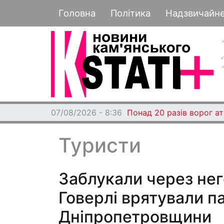
Основная навигация
Головна
Політика
Надзвичайн
07/08/2026 - 8:36
Понад 20 разів ворог а
Туристи
Заблукали через нег
Говерлі врятували па
Дніпропетровщини