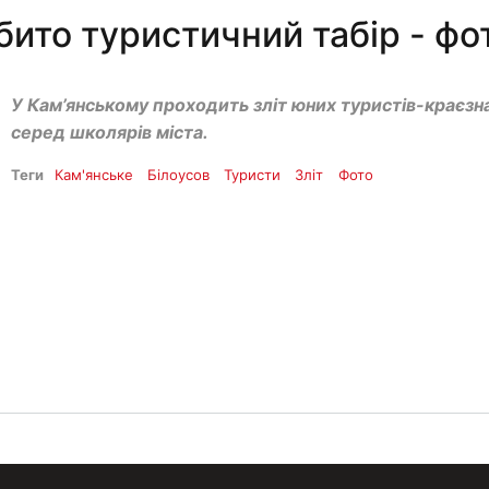
бито туристичний табір - фо
У Кам’янському проходить зліт юних туристів-краєзн
серед школярів міста.
Теги
Кам'янське
Білоусов
Туристи
Зліт
Фото