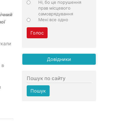
Ні, бо це порушення
прав місцевого
самоврядування
річний
Мені все одно
ої
Голос
укали
Довідники
 в
Пошук по сайту
м
Пошук