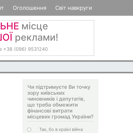
рт
Оголошення
Світ навкруги
ЛЬНЕ
місце
ОЇ
реклами!
е +38 (096) 9531240
Чи підтримуєте Ви точку
зору київських
чиновників і депутатів,
що треба обмежити
фінансові витрати
місцевих громад України?
Варіанти
Так, бо в країні війна