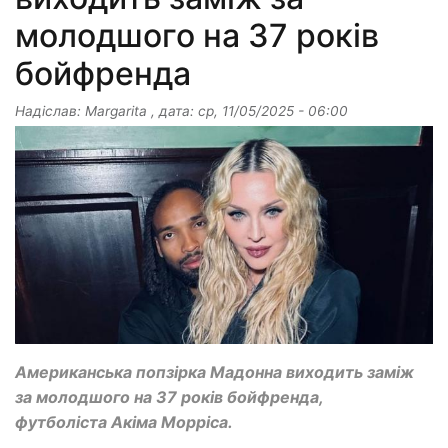
молодшого на 37 років
бойфренда
Надіслав:
Margarita
, дата:
ср, 11/05/2025 - 06:00
Американська попзірка Мадонна виходить заміж
за молодшого на 37 років бойфренда,
футболіста Акіма Морріса.