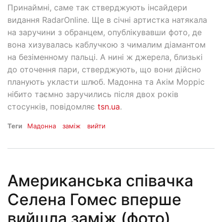
Принаймні, саме так стверджують інсайдери
видання RadarOnline. Ще в січні артистка натякала
на заручини з обранцем, опублікувавши фото, де
вона хизувалась каблучкою з чималим діамантом
на безіменному пальці. А нині ж джерела, близькі
до оточення пари, стверджують, що вони дійсно
планують укласти шлюб. Мадонна та Акім Морріс
нібито таємно заручились після двох років
стосунків, повідомляє
tsn.ua
.
Теги
Мадонна
заміж
вийти
Американська співачка
Селена Гомес вперше
вийшла заміж (фото)