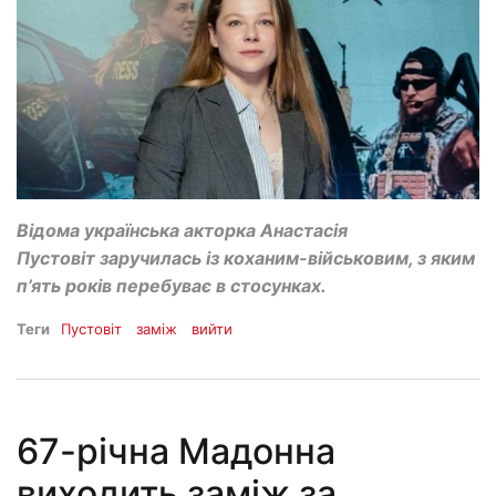
Відома українська акторка Анастасія
Пустовіт заручилась із коханим-військовим, з яким
п’ять років перебуває в стосунках.
Теги
Пустовіт
заміж
вийти
67-річна Мадонна
виходить заміж за