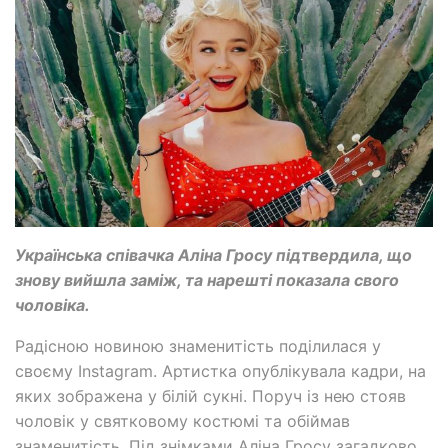
Українська співачка Аліна Гросу підтвердила, що
знову вийшла заміж, та нарешті показала свого
чоловіка.
Радісною новиною знаменитість поділилася у
своєму Instagram. Артистка опублікувала кадри, на
яких зображена у білій сукні. Поруч із нею стояв
чоловік у святковому костюмі та обіймав
знаменитість. Під знімками Аліна Гросу загадково