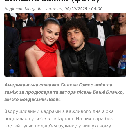
Надіслав:
Margarita
, дата:
пн, 09/29/2025 - 06:00
Американська співачка Селена Гомес вийшла
заміж за продюсера та автора пісень Бенні Бланко,
він же Бенджамін Левін.
Зворушливими кадрами з важливого дня зірка
поділилася у себе в Instagram. На них пара без
гостей гуляє подвір’ям будинку у вишуканому