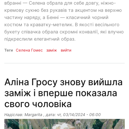
вбранні — Селена обрала для себе довгу, ніжно-
кремову сукню без рукавів та акцентом на верхню
частину наряду, а Бенні — класичний чорний
костюм та краватку-метелик. В якості весільного
букету співачка обрала скромні конвалії, які влучно
підкреслили елегантний образ.
Теги
Селена Гомес
заміж
вийти
Аліна Гросу знову вийшла
заміж і вперше показала
свого чоловіка
Надіслав:
Margarita
, дата:
чт, 03/14/2024 - 06:00