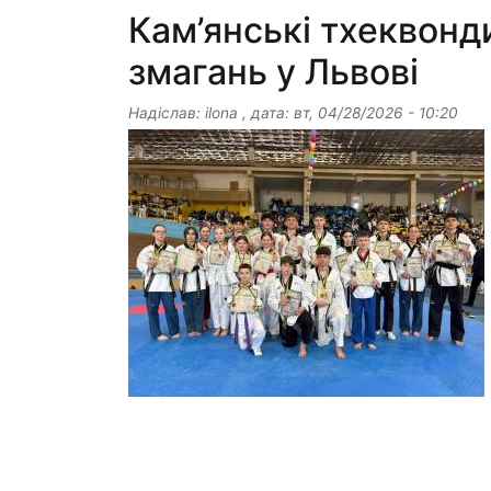
Кам’янські тхеквонд
змагань у Львові
Надіслав:
ilona
, дата:
вт, 04/28/2026 - 10:20