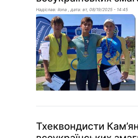
Надіслав:
ilona
, дата:
вт, 08/19/2025 - 14:45
Тхеквондисти Кам’ян
всеукраїнських змаг