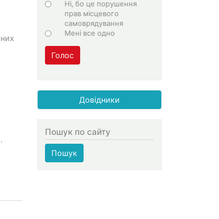
Ні, бо це порушення
прав місцевого
самоврядування
Мені все одно
зних
Голос
Довідники
Пошук по сайту
.
Пошук