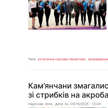
Теги
естетична групова гімнастика
всеукраїнсь
Кам’янчани змагалис
зі стрибків на акроб
Надіслав:
ilona
, дата:
пн, 09/15/2025 - 13:04