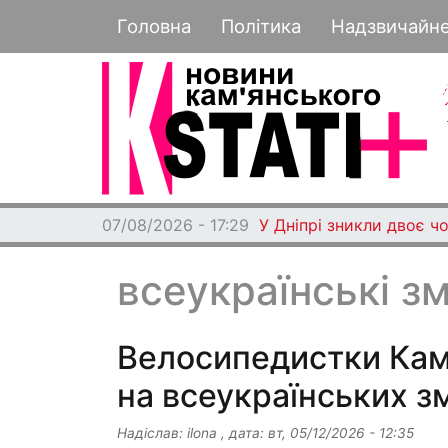
Основная навигация
Головна
Політика
Надзвичайн
07/08/2026 - 17:29
У Дніпрі зникли двоє чо
всеукраїнські з
Велосипедистки Кам
на всеукраїнських з
Надіслав:
ilona
, дата:
вт, 05/12/2026 - 12:35