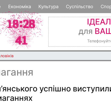
Перейти
е
Економіка
Культура
Суспільство
Спо
до
основного
ІДЕА
вмісту
для
ВАШ
Телефонуйт
ловіків
магання
’янського успішно виступил
маганнях