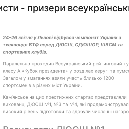
исти - призери всеукраїнськ
24–26 квітня у Львові відбувся чемпіонат України з
тхеквондо ВТФ серед ДЮСШ, СДЮШОР, ШВСМ та
спортивних клубів.
Паралельно проходив Всеукраїнський рейтинговий ту
класу А «Кубок президента» у розділах керугі та пумс
Загалом у змаганнях взяли участь близько 1200
спортсменів з різних міст України.
Кам’янське на цих престижних стартах представляли
вихованці ДЮСШ №1, №3 та №4, які продемонструвал
високий рівень підготовки та здобули численні нагоро