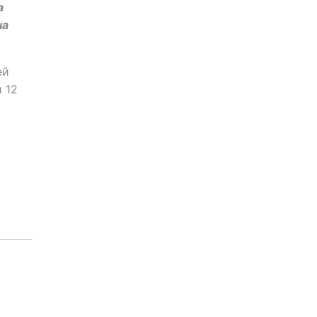
а
на
ей
 12