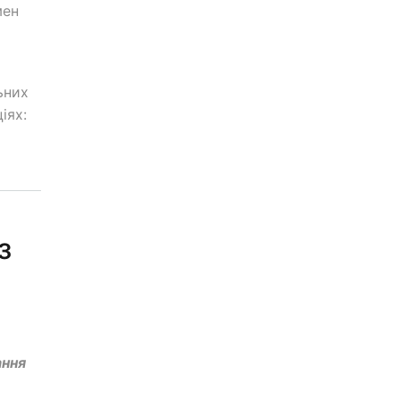
мен
ьних
іях:
з
ання