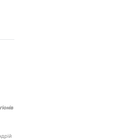
гіонів
ндрій