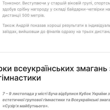
Тонконог. Виступаючи у старшій віковій групі, спортс
здобув срібну нагороду у складі байдарки-четвірки на
дистанції 500 метрів.
Також Андрій показав хороші результати в індивідуал
заїздах, вийшовши до фіналів одразу на трьох дистанц
рки всеукраїнських змагань 
 гімнастики
7 – 9 листопада у місті Буча відбулися Кубок України з
естетичної групової гімнастики та Всеукраїнські змаг
«Сузірʼя майбутнього».