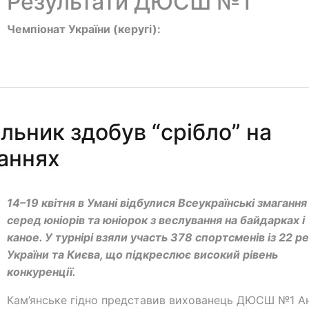
Результати ДЮСШ №1
Чемпіонат України (керугі):
льник здобув “срібло” на
аннях
14–19 квітня в Умані відбулися Всеукраїнські змагання
серед юніорів та юніорок з веслування на байдарках і
каное. У турнірі взяли участь 378 спортсменів із 22 ре
України та Києва, що підкреслює високий рівень
конкуренції.
Кам’янське гідно представив вихованець ДЮСШ №1 А