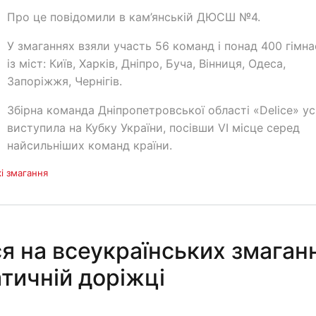
Про це повідомили в кам’янській ДЮСШ №4.
У змаганнях взяли участь 56 команд і понад 400 гімн
із міст: Київ, Харків, Дніпро, Буча, Вінниця, Одеса,
Запоріжжя, Чернігів.
Збірна команда Дніпропетровської області «Delice» у
виступила на Кубку України, посівши VI місце серед
найсильніших команд країни.
кі змагання
я на всеукраїнських змаган
атичній доріжці