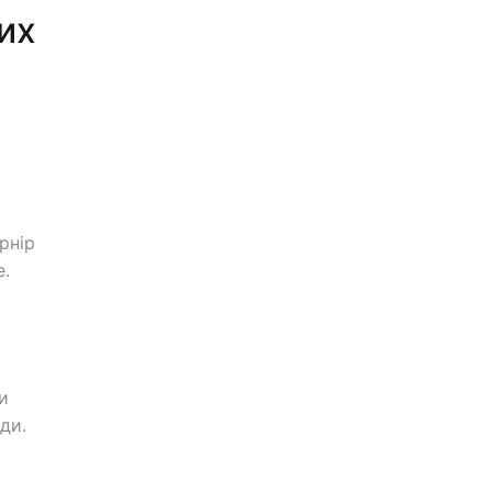
их
рнір
е.
и
ди.