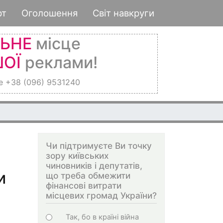
рт
Оголошення
Світ навкруги
ЛЬНЕ
місце
ОЇ
реклами!
е +38 (096) 9531240
Чи підтримуєте Ви точку
зору київських
чиновників і депутатів,
и
що треба обмежити
фінансові витрати
місцевих громад України?
Варіанти
Так, бо в країні війна