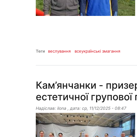
Теги
веслування
всеукраїнські змагання
Кам’янчанки - призе
естетичної групової
Надіслав:
ilona
, дата:
ср, 11/12/2025 - 08:47