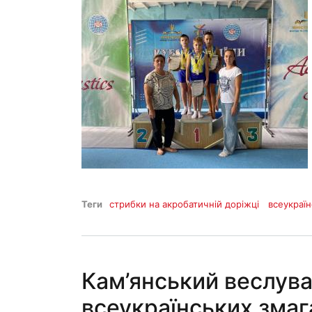
Теги
стрибки на акробатичній доріжці
всеукраїн
Кам’янський веслува
всеукраїнських змаг