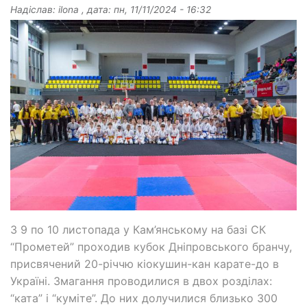
Надіслав:
ilona
, дата:
пн, 11/11/2024 - 16:32
З 9 по 10 листопада у Кам’янському на базі СК
“Прометей” проходив кубок Дніпровського бранчу,
присвячений 20-річчю кіокушин-кан карате-до в
Україні. Змагання проводилися в двох розділах:
“ката” і “куміте”. До них долучилися близько 300