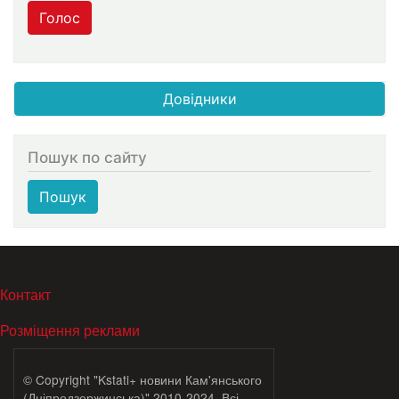
Голос
Довідники
Пошук по сайту
Пошук
МЕНЮ В ПОДВАЛЕ
Контакт
Розміщення реклами
© Copyright "Kstati+ новини Кам'янського
(Дніпродзержинська)" 2010-2024. Всі