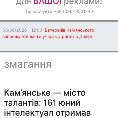
для
ВАШОЇ
реклами!
Оголошення
Телефонуйте +38 (096) 9531240
Світ навкруги
08/08/2026 - 11:00
У Кам’янському встановил
причини підтоплення на вул. Дорошенка
змагання
Кам’янське — місто
талантів: 161 юний
інтелектуал отримав