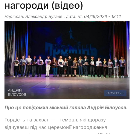
нагороди (відео)
Надіслав:
Александр Бугаев
, дата:
чт, 04/16/2026 - 18:12
Про це повідомив міський голова Андрій Білоусов.
Гордість та захват — ті емоції, які щоразу
відчуваєш під час церемонії нагородження