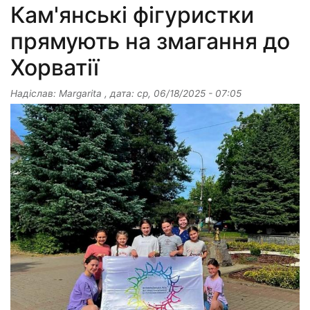
Кам'янські фігуристки
прямують на змагання до
Хорватії
Надіслав:
Margarita
, дата:
ср, 06/18/2025 - 07:05