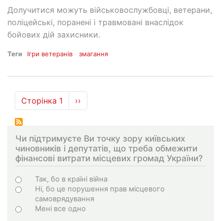
Долучитися можуть військовослужбовці, ветерани,
поліцейські, поранені і травмовані внаслідок
бойових дій захисники.
Теги
Ігри ветеранів
змагання
Розбивка
Сторінка 1
Наступна
››
на
сторінка
сторінки
Чи підтримуєте Ви точку зору київських
чиновників і депутатів, що треба обмежити
фінансові витрати місцевих громад України?
Варіанти
Так, бо в країні війна
Ні, бо це порушення прав місцевого
самоврядування
Мені все одно