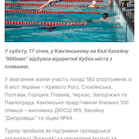
У суботу, 17 січня, у Кам’янському на базі басейну
“МіКомп” відбувся відкритий Кубок міста з
плавання.
У змаганнях взяли участь понад 180 спортсменів із
8 міст України – Кривого Рогу, Слов’янська,
Полтави, Горішніх Плавнів, Черкас, Запоріжжя та
Павлограда. Кам’янське представили близько 100
плавців – вихованці ДЮСШ №5, басейну
“Дніпровець” та ліцею №44.
Турнір пройшов за підтримки громадської
організації “Бджола” та управління молоді та