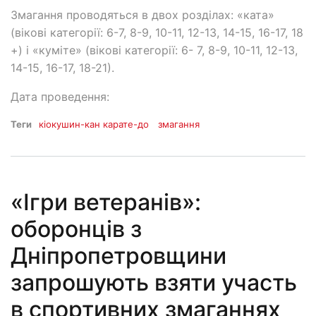
Змагання проводяться в двох розділах: «ката»
(вікові категорії: 6-7, 8-9, 10-11, 12-13, 14-15, 16-17, 18
+) і «куміте» (вікові категорії: 6- 7, 8-9, 10-11, 12-13,
14-15, 16-17, 18-21).
Дата проведення:
Теги
кіокушин-кан карате-до
змагання
«Ігри ветеранів»:
оборонців з
Дніпропетровщини
запрошують взяти участь
в спортивних змаганнях