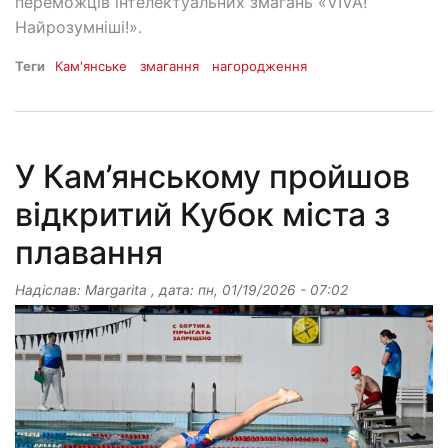
переможців інтелектуальних змагань «VIVA!
Найрозумніші!».
Теги
Кам'янське
змагання
нагородження
У Кам’янському пройшов
відкритий Кубок міста з
плавання
Надіслав:
Margarita
, дата:
пн, 01/19/2026 - 07:02