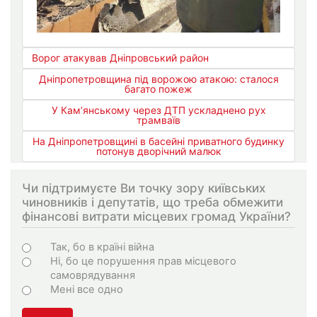
Ворог атакував Дніпровський район
Дніпропетровщина під ворожою атакою: сталося
багато пожеж
У Кам’янському через ДТП ускладнено рух
трамваїв
На Дніпропетровщині в басейні приватного будинку
потонув дворічний малюк
Чи підтримуєте Ви точку зору київських
чиновників і депутатів, що треба обмежити
фінансові витрати місцевих громад України?
Choices
Так, бо в країні війна
Ні, бо це порушення прав місцевого
самоврядування
Мені все одно