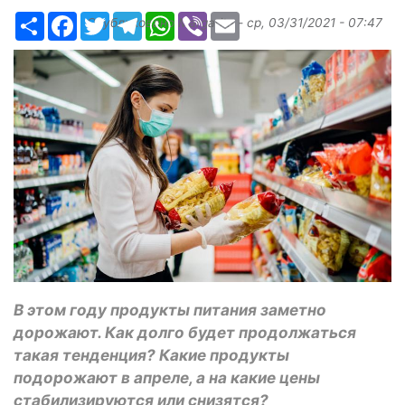
Ресурс
Facebook
Twitter
Telegram
WhatsApp
Viber
Email
Опубликовано
Margarita
-
ср, 03/31/2021 - 07:47
В этом году продукты питания заметно
дорожают. Как долго будет продолжаться
такая тенденция? Какие продукты
подорожают в апреле, а на какие цены
стабилизируются или снизятся?