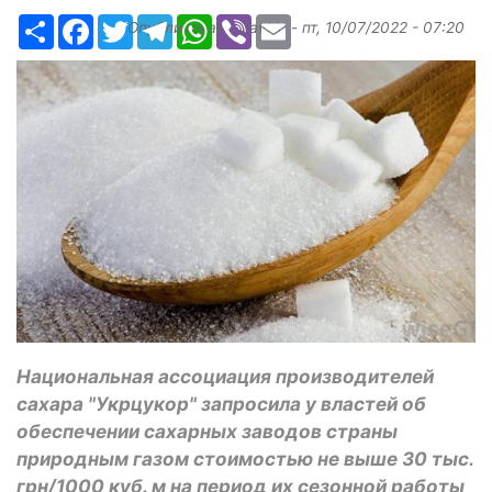
Ресурс
Facebook
Twitter
Telegram
WhatsApp
Viber
Email
Опубликовано
slavkin
-
пт, 10/07/2022 - 07:20
Национальная ассоциация производителей
сахара "Укрцукор" запросила у властей об
обеспечении сахарных заводов страны
природным газом стоимостью не выше 30 тыс.
грн/1000 куб. м на период их сезонной работы