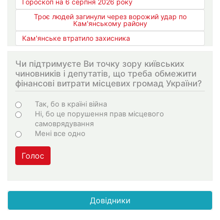
Гороскоп на 6 серпня 2026 року
Троє людей загинули через ворожий удар по
Кам'янському району
Кам'янське втратило захисника
Чи підтримуєте Ви точку зору київських
чиновників і депутатів, що треба обмежити
фінансові витрати місцевих громад України?
Choices
Так, бо в країні війна
Ні, бо це порушення прав місцевого
самоврядування
Мені все одно
Голос
Довідники