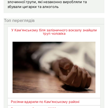
злочинної групи, які незаконно виробляли та
збували цигарки та алкоголь
Топ переглядів
У Кам’янському біля залізничного вокзалу знайшли
труп чоловіка
Росіяни вдарили по Кам'янському районі