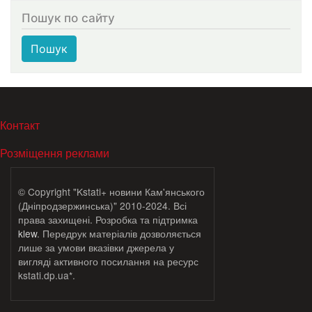
Пошук по сайту
Пошук
МЕНЮ В ПОДВАЛЕ
Контакт
Розміщення реклами
© Copyright "Kstati+ новини Кам'янського
(Дніпродзержинська)" 2010-2024. Всі
права захищені. Розробка та підтримка
klew
. Передрук матеріалів дозволяється
лише за умови вказівки джерела у
вигляді активного посилання на ресурс
kstati.dp.ua*.