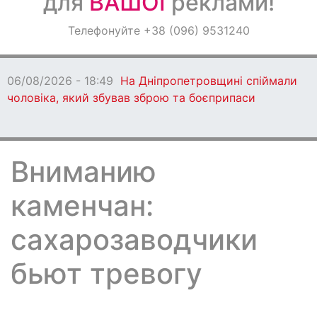
для
ВАШОЇ
реклами!
Оголошення
Телефонуйте +38 (096) 9531240
Світ навкруги
06/08/2026 - 18:49
На Дніпропетровщині спіймали
чоловіка, який збував зброю та боєприпаси
Вниманию
каменчан:
сахарозаводчики
бьют тревогу