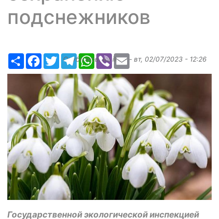
подснежников
Ресурс
Facebook
Twitter
Telegram
WhatsApp
Viber
Email
Опубликовано
ilona
-
вт, 02/07/2023 - 12:26
Государственной экологической инспекцией