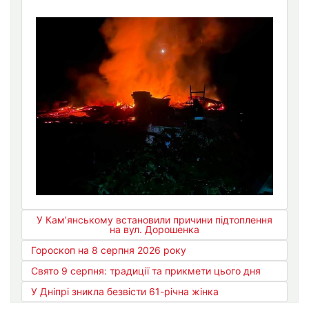
У Кам’янському встановили причини підтоплення
на вул. Дорошенка
Гороскоп на 8 серпня 2026 року
Свято 9 серпня: традиції та прикмети цього дня
У Дніпрі зникла безвісти 61-річна жінка