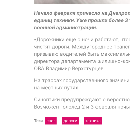
Начало февраля принесло на Днепроп
единиц техники. Уже прошли более 3 
военной администрации.
«Дорожники еще с ночи работают, чт
чистят дороги. Междугороднее транс
призываю водителей быть максимальн
директора департамента жилищно-ко
ОВА Владимир Верхотурцев.
На трассах государственного значени
на местных путях.
Синоптики предупреждают о вероятно
Возможен гололед 2 и 3 февраля ночью
Теги
снег
дороги
техника