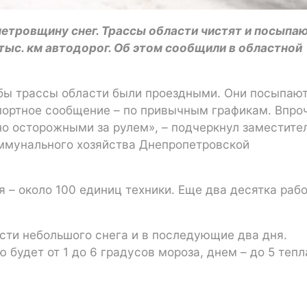
етровщину снег. Трассы области чистят и посыпаю
тыс. км автодорог. Об этом сообщили в областной
обы трассы области были проездными. Они посыпают
портное сообщение – по привычным графикам. Впро
о осторожными за рулем», – подчеркнул заместите
ммунального хозяйства Днепропетровской
я – около 100 единиц техники. Еще два десятка раб
сти небольшого снега и в последующие два дня.
 будет от 1 до 6 градусов мороза, днем – до 5 тепл