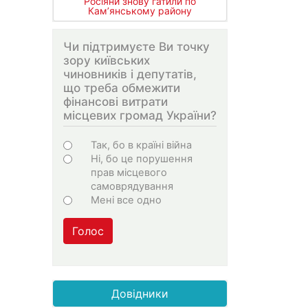
Росіяни знову гатили по
Кам’янському району
Чи підтримуєте Ви точку
зору київських
чиновників і депутатів,
що треба обмежити
фінансові витрати
місцевих громад України?
Choices
Так, бо в країні війна
Ні, бо це порушення
прав місцевого
самоврядування
Мені все одно
Голос
Довідники