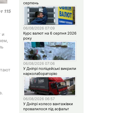
серпень
т 115
06/08/2026 07:09
Курс валют на 6 серпня 2026
 и
року
чем,
ль
06/08/2026 07:06
У Дніпрі поліцейські викрили
отают
нарколабораторію
а.
06/08/2026 06:57
У Дніпрі колесо вантажівки
провалилося під асфальт