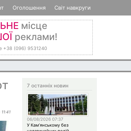
рт
Оголошення
Світ навкруги
ЛЬНЕ
місце
ОЇ
реклами!
е +38 (096) 9531240
ют
7 останніх новин
 11:41
06/08/2026 07:37
У Кам’янському без
надзвичайних подій