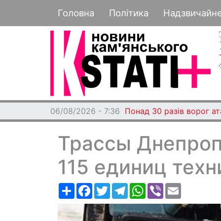
Основная навигация
Головна
Політика
Надзвичайн
06/08/2026 - 7:36
Понад 30 разів ворог а
Трассы Днепро
115 единиц техн
Ресурс
Facebook
Twitter
Telegram
WhatsApp
Viber
Email