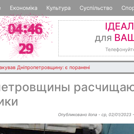
Перейти
е
Економіка
Культура
Суспільство
Спо
к
основному
ІДЕА
содержанию
для
ВАШ
Телефонуйт
такував Дніпропетровщину: є поранені
петровщины расчища
ики
Опубликовано
ilona
-
ср, 02/01/2023 -