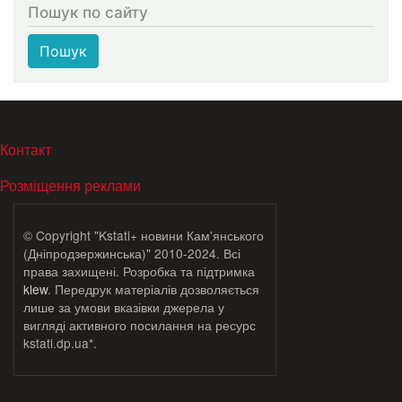
Пошук по сайту
Пошук
МЕНЮ В ПОДВАЛЕ
Контакт
Розміщення реклами
© Copyright "Kstati+ новини Кам'янського
(Дніпродзержинська)" 2010-2024. Всі
права захищені. Розробка та підтримка
klew
. Передрук матеріалів дозволяється
лише за умови вказівки джерела у
вигляді активного посилання на ресурс
kstati.dp.ua*.