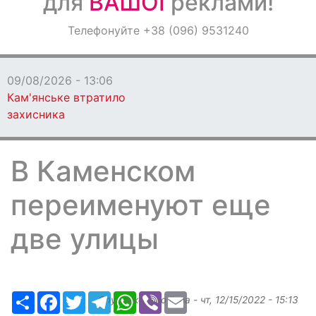
для
ВАШОЇ
реклами!
Оголошення
Телефонуйте +38 (096) 9531240
Світ навкруги
09/08/2026 - 13:06
Кам'янське втратило
захисника
В Каменском
переименуют еще
две улицы
Ресурс
Facebook
Twitter
Telegram
WhatsApp
Viber
Email
Опубликовано
ilona
-
чт, 12/15/2022 - 15:13