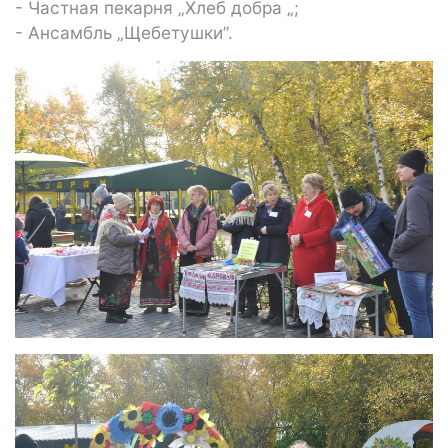
- Частная пекарня „Хлеб добра „;
- Ансамбль „Щебетушки”.