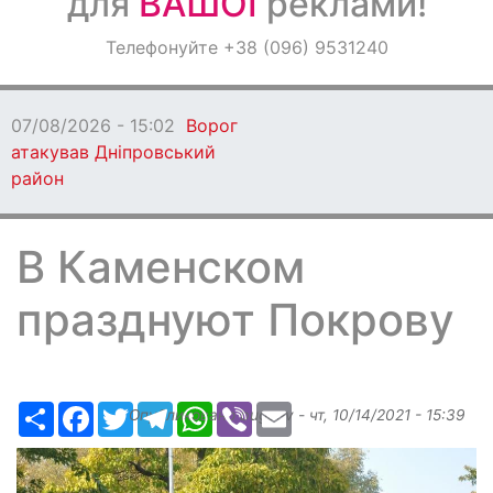
для
ВАШОЇ
реклами!
Оголошення
Телефонуйте +38 (096) 9531240
Світ навкруги
07/08/2026 - 13:53
чоловік вчинив стріл
В Каменском
празднуют Покрову
Ресурс
Facebook
Twitter
Telegram
WhatsApp
Viber
Email
Опубликовано
bugaev
-
чт, 10/14/2021 - 15:39