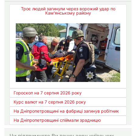
Троє людей загинули через ворожий удар по
Кам'янському району
Гороскоп на 7 серпня 2026 року
Курс валют на 7 серпня 2026 року
На Дніпропетровщині на фабриці загинув робітник
На Дніпропетровщині спіймали зрадницю
Чи підтримуєте Ви точку зору київських