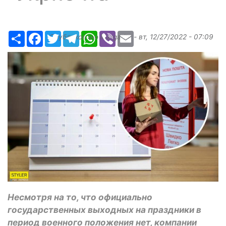
Ресурс
Facebook
Twitter
Telegram
WhatsApp
Viber
Email
Опубликовано
Margarita
-
вт, 12/27/2022 - 07:09
Несмотря на то, что официально
государственных выходных на праздники в
период военного положения нет, компании