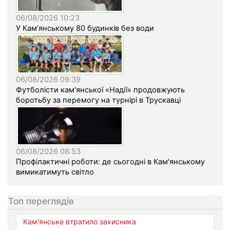
06/08/2026 10:23
У Кам’янському 80 будинків без води
06/08/2026 09:39
Футболісти кам'янської «Надії» продовжують
боротьбу за перемогу на турнірі в Трускавці
06/08/2026 08:53
Профілактичні роботи: де сьогодні в Кам'янському
вимикатимуть світло
Топ переглядів
Кам'янське втратило захисника