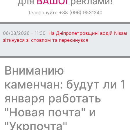
для
ВАШОЇ
реклами!
Оголошення
Телефонуйте +38 (096) 9531240
Світ навкруги
06/08/2026 - 11:30
На Дніпропетровщині водій Nissan
зіткнувся зі стовпом та перекинувся
Вниманию
каменчан: будут ли 1
января работать
"Новая почта" и
"Укрпочта"