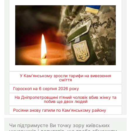
У Кам’янському зросли тарифи на вивезення
сміття
Гороскоп на 6 серпня 2026 року
На Дніпропетровщині п'яний чоловік вбив жінку та
побив ще двох людей
Росіяни знову гатили по Кам’янському району
Чи підтримуєте Ви точку зору київських