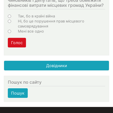
чиновників і депутатів, що треба обмежити
фінансові витрати місцевих громад України?
Choices
Так, бо в країні війна
Ні, бо це порушення прав місцевого
самоврядування
Мені все одно
Голос
Довідники
Пошук по сайту
Пошук