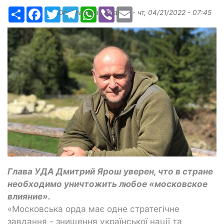
Ресурс
Facebook
Twitter
Telegram
WhatsApp
Viber
Email
Опубликовано
slavkin
-
чт, 04/21/2022 - 07:45
Глава УДА Дмитрий Ярош уверен, что в стране
необходимо уничтожить любое «московское
влияние».
«Московська орда має одне стратегічне
завдання - знищення української нації та