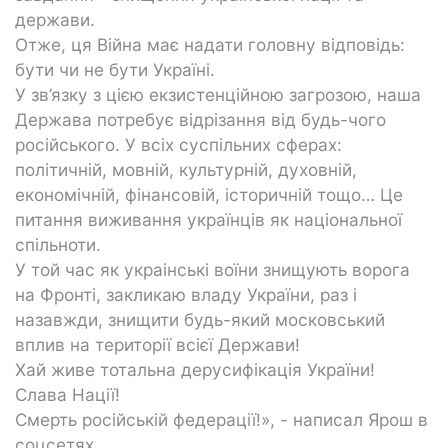
держави.
Отже, ця Війна має надати головну відповідь:
бути чи не бути Україні.
У зв’язку з цією екзистенційною загрозою, наша
Держава потребує відрізання від будь-чого
російського. У всіх суспільних сферах:
політичній, мовній, культурній, духовній,
економічній, фінансовій, історичній тощо… Це
питання виживання українців як національної
спільноти.
У той час як украінські воїни знищують ворога
на Фронті, закликаю владу України, раз і
назавжди, знищити будь-який московський
вплив на території всієї Держави!
Хай живе тотальна дерусифікація України!
Слава Нації!
Смерть російській федерації!», - написал Ярош в
соцсетях.