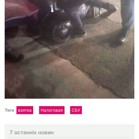
Теги
взятка
Налоговая
СБУ
7 останніх новин