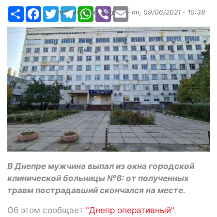
Ресурс
Facebook
Twitter
Telegram
WhatsApp
Viber
Email
Опубликовано
bugaev
-
пн, 09/06/2021 - 10:38
В Днепре мужчина выпал из окна городской
клинической больницы №6: от полученных
травм пострадавший скончался на месте.
Об этом сообщает
"Днепр оперативный"
.