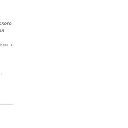
ского
ал
или в
.