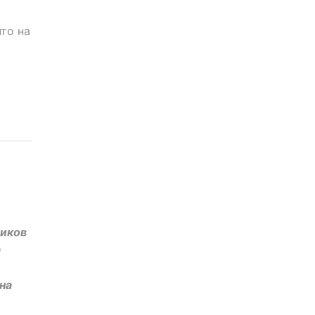
то на
ников
а
на