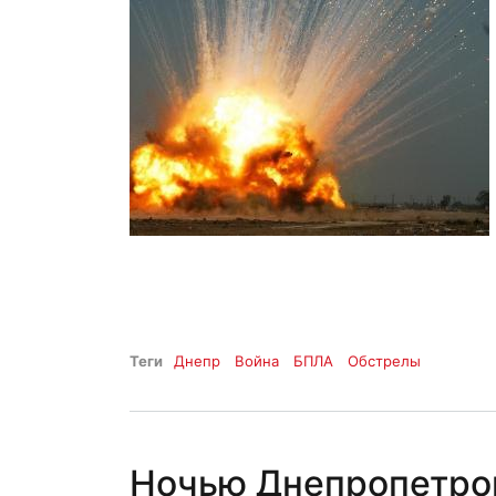
Теги
Днепр
Война
БПЛА
Обстрелы
Ночью Днепропетро