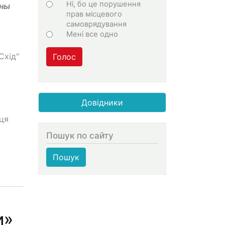
Ні, бо це порушення
ины
прав місцевого
самоврядування
Мені все одно
Схід"
Голос
Довідники
ця
Пошук по сайту
Пошук
и»