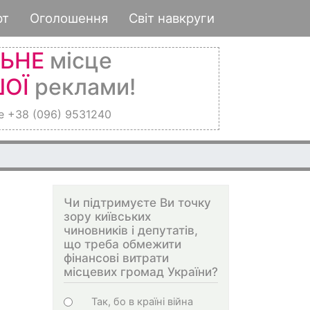
рт
Оголошення
Світ навкруги
ЛЬНЕ
місце
ОЇ
реклами!
е +38 (096) 9531240
Чи підтримуєте Ви точку
зору київських
чиновників і депутатів,
що треба обмежити
фінансові витрати
місцевих громад України?
Choices
Так, бо в країні війна