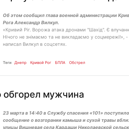
Об этом сообщил глава военной администрации Кри
Рога Александр Вилкул.
«Кривий Ріг. Ворожа атака дронами "Шахід". Є влучанн
Нічого не знімаємо та не викладаємо у соцмережі!», -
написал Вилкул в соцсетях.
Теги
Днепр
Кривой Рог
БПЛА
Обстрел
 обгорел мужчина
23 марта в 14:40 в Службу спасения «101» поступил
сообщение о возгорании камыша и сухой травы вбли
улицы Вишневая села Кардаши Николаевской сельс