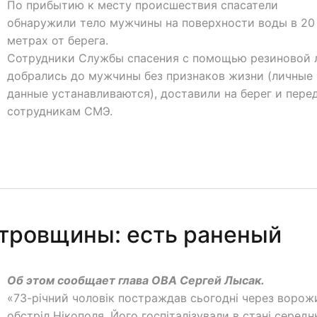
По прибытию к месту происшествия спасатели
обнаружили тело мужчины на поверхности воды в 20
метрах от берега.
Сотрудники Службы спасения с помощью резиновой 
добрались до мужчины без признаков жизни (личные
данные устанавливаются), доставили на берег и пере
сотрудникам СМЭ.
тровщины: есть раненый
Об этом сообщает глава ОВА Сергей Лысак.
«73-річний чоловік постраждав сьогодні через ворож
обстріл Нікополя. Його госпіталізували в стані середн