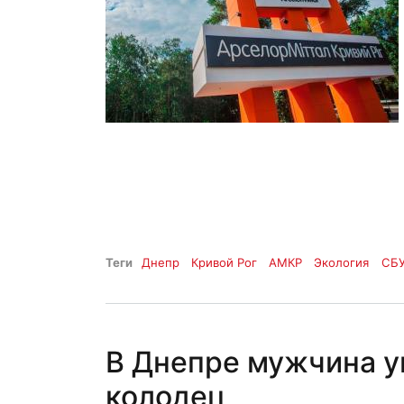
Теги
Днепр
Кривой Рог
АМКР
Экология
СБ
В Днепре мужчина у
колодец