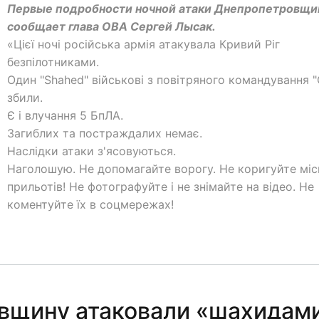
Первые подробности ночной атаки Днепропетровщ
сообщает глава ОВА Сергей Лысак.
«Цієї ночі російська армія атакувала Кривий Ріг
безпілотниками.
Один "Shahed" військові з повітряного командування "
збили.
Є і влучання 5 БпЛА.
Загиблих та постраждалих немає.
Наслідки атаки з'ясовуються.
Наголошую. Не допомагайте ворогу. Не коригуйте міс
прильотів! Не фотографуйте і не знімайте на відео. Не
коментуйте їх в соцмережах!
вщину атаковали «шахидам