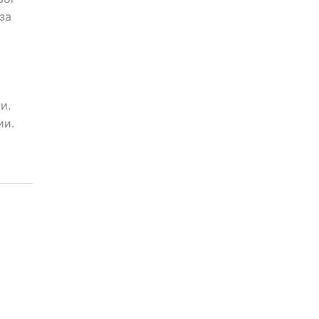
за
и.
ии.