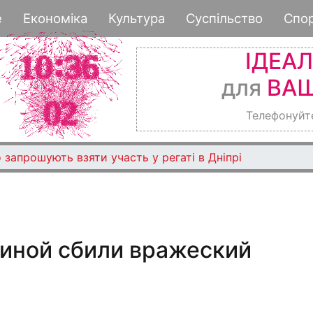
Перейти
е
Економіка
Культура
Суспільство
Спо
к
основному
ІДЕА
содержанию
для
ВАШ
Телефонуйт
 запрошують взяти участь у регаті в Дніпрі
иной сбили вражеский