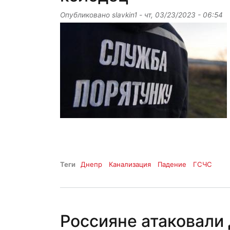
Опубликовано
slavkin1
-
чт, 03/23/2023 - 06:54
Теги
Днепр
Канализация
Падение
ГСЧС
Россияне атаковали