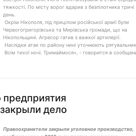
тяжкості. По місту ворог вдарив з безпілотника тричі 
день.
Окрім Нікополя, під прицілом російської армії були
Червогогригорівська та Мирівська громади, що на
Нікопольщині. Агресор гатив з важкої артилерії.
Наслідки атак по району нині уточнюють рятувальник
Всім тихої ночі. Тримаймося», - говорится в сообщен
 предприятия
закрыли дело
Правоохранители закрыли уголовное производство,