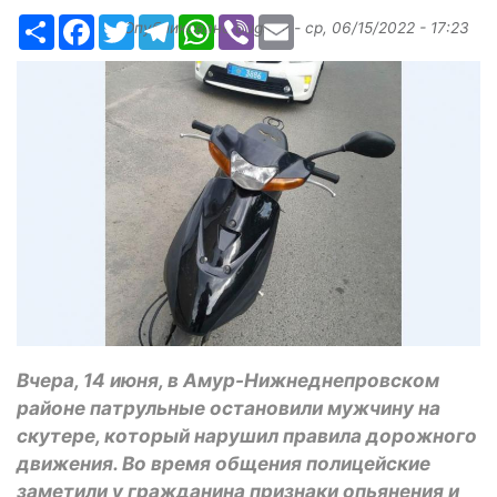
Ресурс
Facebook
Twitter
Telegram
WhatsApp
Viber
Email
Опубликовано
bugaev
-
ср, 06/15/2022 - 17:23
Вчера, 14 июня, в Амур-Нижнеднепровском
районе патрульные остановили мужчину на
скутере, который нарушил правила дорожного
движения. Во время общения полицейские
заметили у гражданина признаки опьянения и