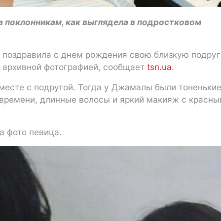
 поклонникам, как выглядела в подростковом
m поздравила с днем рождения свою близкую подруг
 архивной фотографией, сообщает
tsn.ua
.
месте с подругой. Тогда у Джамалы были тоненьки
 времени, длинные волосы и яркий макияж с красн
ла фото певица.