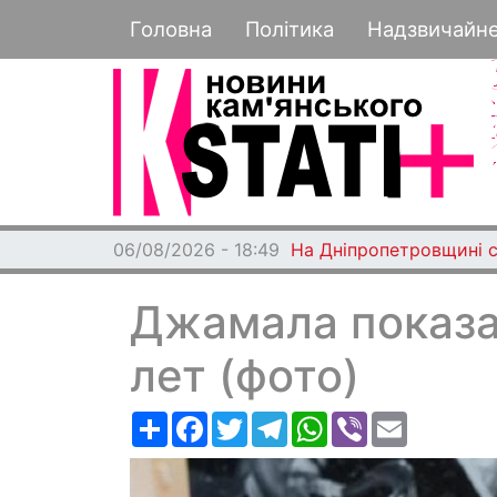
Основная навигация
Головна
Політика
Надзвичайн
06/08/2026 - 18:49
На Дніпропетровщині с
Джамала показал
лет (фото)
Ресурс
Facebook
Twitter
Telegram
WhatsApp
Viber
Email