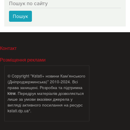
Пошук по сайту
Пошук
МЕНЮ В ПОДВАЛЕ
Контакт
Розміщення реклами
© Copyright "Kstati+ новини Кам'янського
(Дніпродзержинська)" 2010-2024. Всі
права захищені. Розробка та підтримка
klew
. Передрук матеріалів дозволяється
лише за умови вказівки джерела у
вигляді активного посилання на ресурс
kstati.dp.ua*.