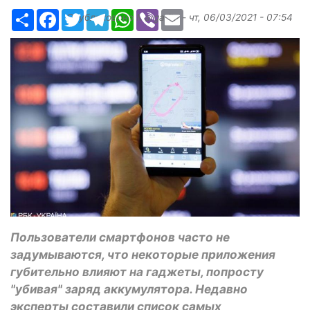
Ресурс
Facebook
Twitter
Telegram
WhatsApp
Viber
Email
Опубликовано
Margarita
-
чт, 06/03/2021 - 07:54
Пользователи смартфонов часто не
задумываются, что некоторые приложения
губительно влияют на гаджеты, попросту
"убивая" заряд аккумулятора. Недавно
эксперты составили список самых