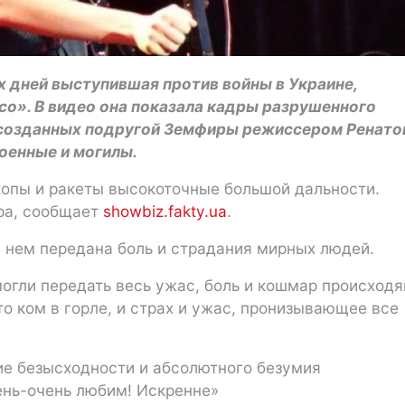
х дней выступившая против войны в Украине,
со». В видео она показала кадры разрушенного
 созданных подругой Земфиры режиссером Ренато
военные и могилы.
окопы и ракеты высокоточные большой дальности.
ра, сообщает
showbiz.fakty.ua
.
В нем передана боль и страдания мирных людей.
могли передать весь ужас, боль и кошмар происход
то ком в горле, и страх и ужас, пронизывающее все
е безысходности и абсолютного безумия
ень-очень любим! Искренне»