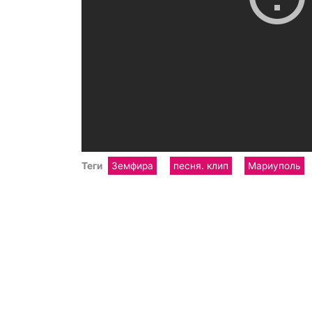
Теги
Земфира
песня. клип
Мариуполь