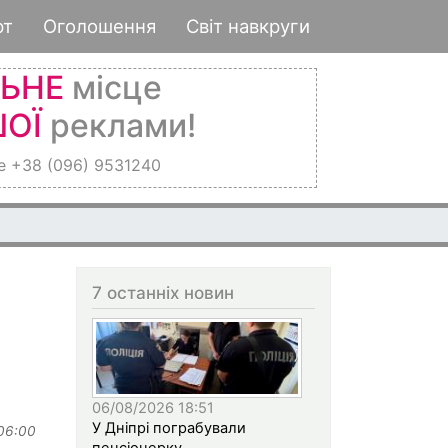
рт
Оголошення
Світ навкруги
ЛЬНЕ
місце
ОЇ
реклами!
е +38 (096) 9531240
7 останніх новин
06/08/2026 18:51
У Дніпрі пограбували
 06:00
пенсіонерку