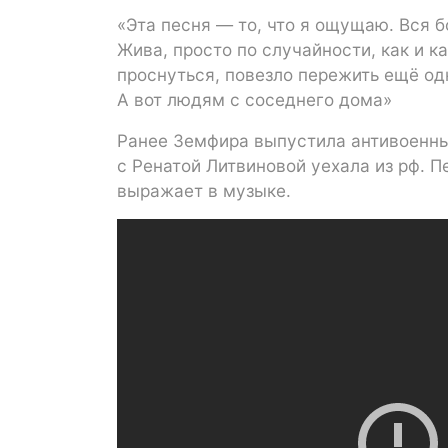
«Эта песня — то, что я ощущаю. Вся б
Жива, просто по случайности, как и к
проснуться, повезло пережить ещё од
А вот людям с соседнего дома»
Ранее Земфира выпустила антивоенны
с Ренатой Литвиновой уехала из рф. 
выражает в музыке.