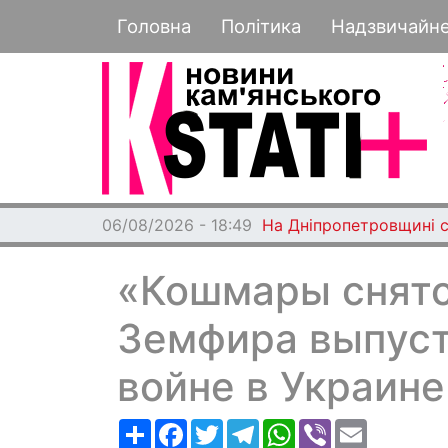
Основная навигация
Головна
Політика
Надзвичайн
06/08/2026 - 18:49
На Дніпропетровщині с
«Кошмары снятс
Земфира выпуст
войне в Украине
Ресурс
Facebook
Twitter
Telegram
WhatsApp
Viber
Email