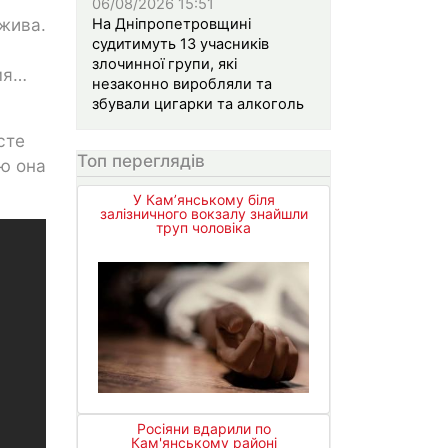
06/08/2026 15:51
 жива.
На Дніпропетровщині
судитимуть 13 учасників
злочинної групи, які
мя…
незаконно виробляли та
збували цигарки та алкоголь
сте
Топ переглядів
ю она
У Кам’янському біля
залізничного вокзалу знайшли
труп чоловіка
Росіяни вдарили по
Кам'янському районі