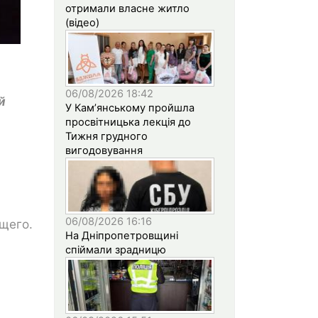
отримали власне житло
(відео)
06/08/2026 18:42
й
У Кам’янському пройшла
просвітницька лекція до
Тижня грудного
вигодовування
06/08/2026 16:16
ящего.
На Дніпропетровщині
спіймали зрадницю