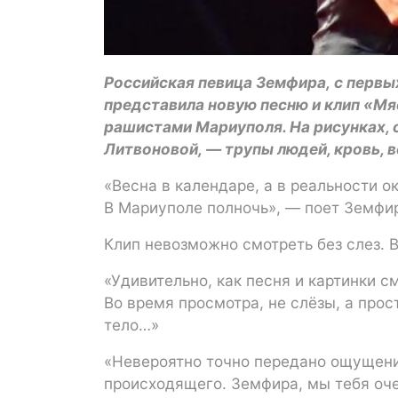
Российская певица Земфира, с первы
представила новую песню и клип «Мя
рашистами Мариуполя. На рисунках,
Литвоновой, — трупы людей, кровь, 
«Весна в календаре, а в реальности 
В Мариуполе полночь», — поет Земфи
Клип невозможно смотреть без слез. 
«Удивительно, как песня и картинки с
Во время просмотра, не слёзы, а прос
тело…»
«Невероятно точно передано ощущени
происходящего. Земфира, мы тебя оч