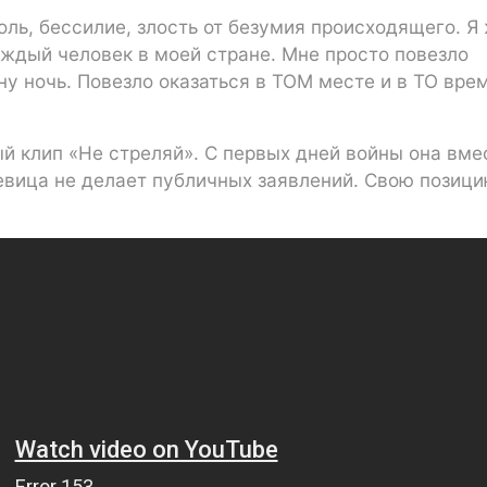
оль, бессилие, злость от безумия происходящего. Я
аждый человек в моей стране. Мне просто повезло
ну ночь. Повезло оказаться в ТОМ месте и в ТО вре
й клип «Не стреляй». С первых дней войны она вме
Певица не делает публичных заявлений. Свою позици