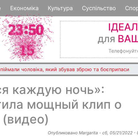
Перейти
е
Економіка
Культура
Суспільство
Спо
к
основному
ІДЕА
содержанию
для
ВАШ
Телефонуйт
піймали чоловіка, який збував зброю та боєприпаси
я каждую ночь»:
ила мощный клип о
 (видео)
Опубликовано
Margarita
-
сб, 05/21/2022 -