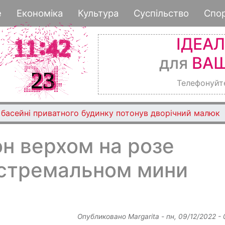
Перейти
е
Економіка
Культура
Суспільство
Спо
к
основному
ІДЕА
содержанию
для
ВАШ
Телефонуйт
ДТП ускладнено рух трамваїв
н верхом на розе
кстремальном мини
Опубликовано
Margarita
-
пн, 09/12/2022 -