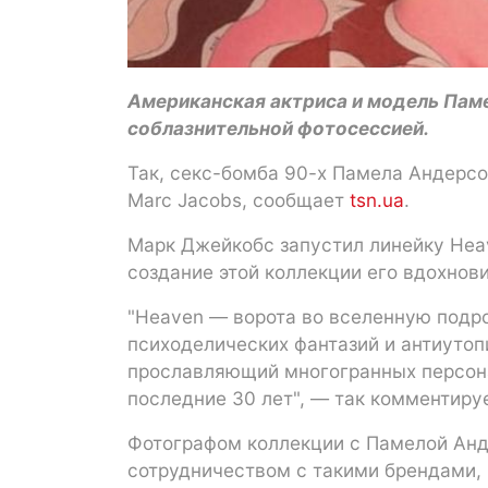
Американская актриса и модель Пам
соблазнительной фотосессией.
Так, секс-бомба 90-х Памела Андерс
Marc Jacobs, сообщает
tsn.ua
.
Марк Джейкобс запустил линейку Heav
создание этой коллекции его вдохнов
"Heaven — ворота во вселенную подро
психоделических фантазий и антиуто
прославляющий многогранных персон
последние 30 лет", — так комментиру
Фотографом коллекции с Памелой Анд
сотрудничеством с такими брендами, к