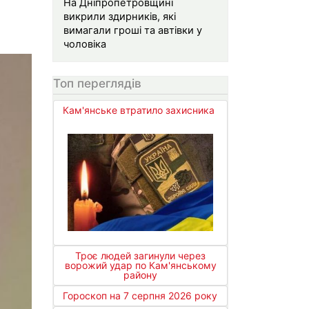
На Дніпропетровщині
викрили здирників, які
вимагали гроші та автівки у
чоловіка
Топ переглядів
Кам'янське втратило захисника
Троє людей загинули через
ворожий удар по Кам'янському
району
Гороскоп на 7 серпня 2026 року