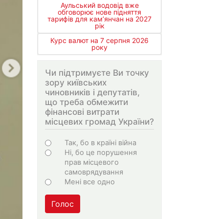
Аульський водовід вже
обговорює нове підняття
тарифів для кам’янчан на 2027
рік
Курс валют на 7 серпня 2026
року
Чи підтримуєте Ви точку
зору київських
чиновників і депутатів,
що треба обмежити
фінансові витрати
місцевих громад України?
Choices
Так, бо в країні війна
Ні, бо це порушення
прав місцевого
самоврядування
Мені все одно
Голос