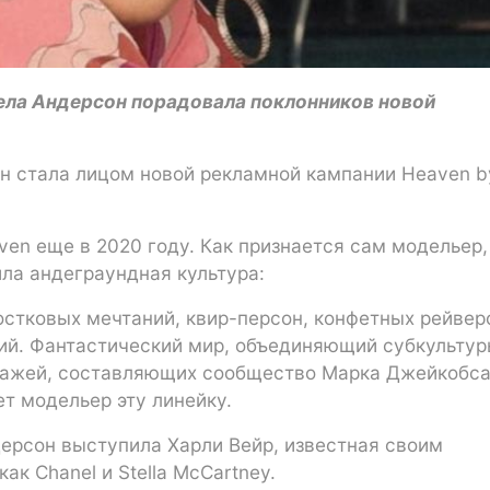
ела Андерсон порадовала поклонников новой
он стала лицом новой рекламной кампании Heaven b
en еще в 2020 году. Как признается сам модельер,
ила андеграундная культура:
стковых мечтаний, квир-персон, конфетных рейвер
пий. Фантастический мир, объединяющий субкультур
ажей, составляющих сообщество Марка Джейкобс
ет модельер эту линейку.
ерсон выступила Харли Вейр, известная своим
ак Chanel и Stella McCartney.