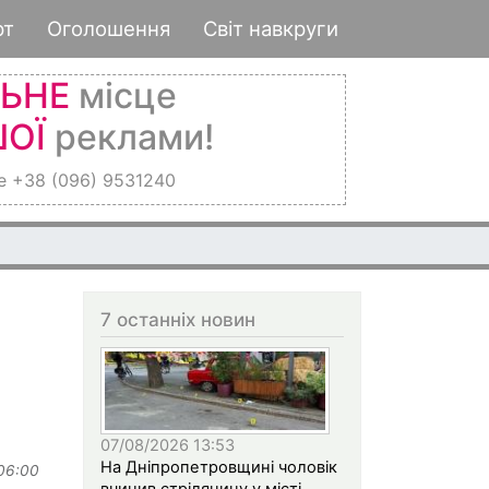
рт
Оголошення
Світ навкруги
ЛЬНЕ
місце
ОЇ
реклами!
е +38 (096) 9531240
7 останніх новин
07/08/2026 13:53
На Дніпропетровщині чоловік
 06:00
вчинив стрілянину у місті