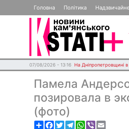
Основная навигация
Головна
Політика
Надзвичайн
07/08/2026 - 13:01
У Кам’янському через 
Памела Андерсо
позировала в э
(фото)
Ресурс
Facebook
Twitter
Telegram
WhatsApp
Viber
Email