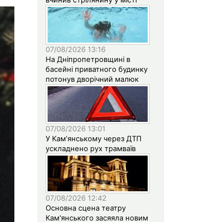
07/08/2026 13:16
На Дніпропетровщині в
басейні приватного будинку
потонув дворічний малюк
07/08/2026 13:01
У Кам’янському через ДТП
ускладнено рух трамваїв
07/08/2026 12:42
Основна сцена театру
Кам'янського засяяла новим