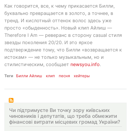
Как говорится, все, к чему прикасается Билли,
буквально превращается в золото, а точнее, в
тренд. И кислотный оттенок волос здесь уже
просто «обыденность». Новый клип Айлиш —
Therefore I Am — реверанс в сторону casual стиля
звезды поколения 20/20. И это яркое
подтверждение тому, что Билли «возвращается к
истокам» — не только музыкальным, но и
стилистическим, сообщает
newsyou.info
.
Теги
Билли Айлиш
клип
песня
хейтеры
Чи підтримуєте Ви точку зору київських
чиновників і депутатів, що треба обмежити
фінансові витрати місцевих громад України?