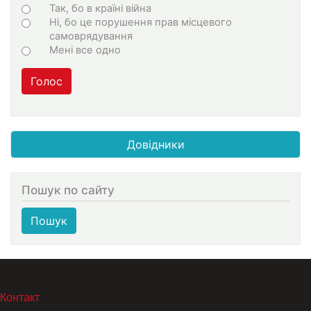
Choices
Так, бо в країні війна
Ні, бо це порушення прав місцевого
самоврядування
Мені все одно
Голос
Довідники
Пошук по сайту
Пошук
МЕНЮ В ПОДВАЛЕ
Контакт