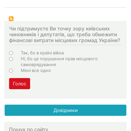
Чи підтримуєте Ви точку зору київських
чиновників і депутатів, що треба обмежити
фінансові витрати місцевих громад України?
Choices
Так, бо в країні війна
Ні, бо це порушення прав місцевого
самоврядування
Мені все одно
Голос
Довідники
Пошук по сайту