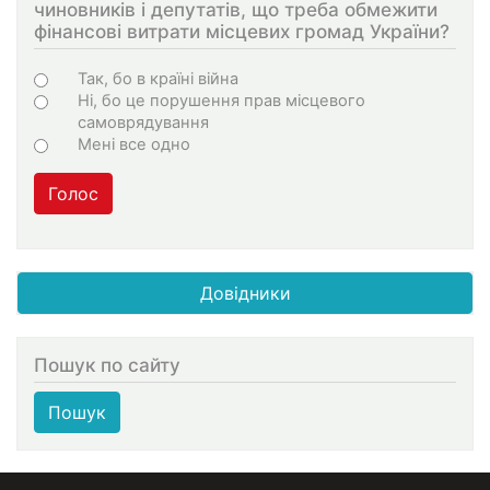
чиновників і депутатів, що треба обмежити
фінансові витрати місцевих громад України?
Choices
Так, бо в країні війна
Ні, бо це порушення прав місцевого
самоврядування
Мені все одно
Голос
Довідники
Пошук по сайту
Пошук