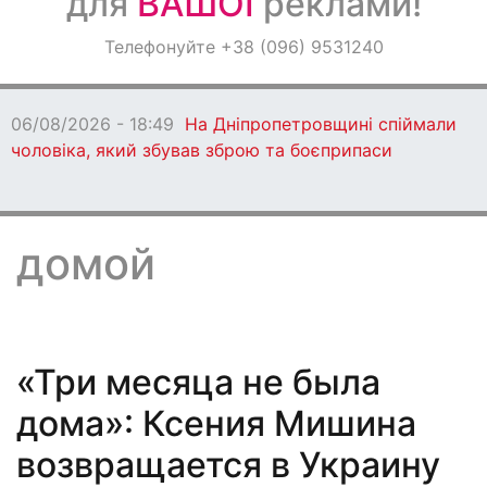
для
ВАШОЇ
реклами!
Оголошення
Телефонуйте +38 (096) 9531240
Світ навкруги
06/08/2026 - 18:49
На Дніпропетровщині спіймали
чоловіка, який збував зброю та боєприпаси
домой
«Три месяца не была
дома»: Ксения Мишина
возвращается в Украину