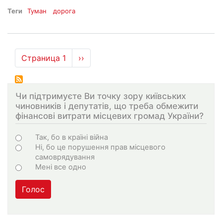
Теги
Туман
дорога
Нумерация
Страница 1
Следующая
››
страниц
страница
Чи підтримуєте Ви точку зору київських
чиновників і депутатів, що треба обмежити
фінансові витрати місцевих громад України?
Choices
Так, бо в країні війна
Ні, бо це порушення прав місцевого
самоврядування
Мені все одно
Голос