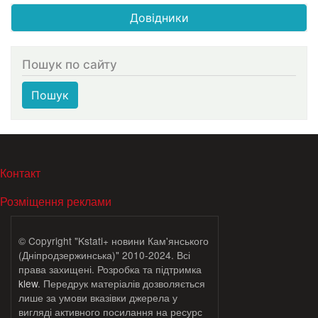
Довідники
Пошук по сайту
Пошук
МЕНЮ В ПОДВАЛЕ
Контакт
Розміщення реклами
© Copyright "Kstati+ новини Кам'янського
(Дніпродзержинська)" 2010-2024. Всі
права захищені. Розробка та підтримка
klew
. Передрук матеріалів дозволяється
лише за умови вказівки джерела у
вигляді активного посилання на ресурс