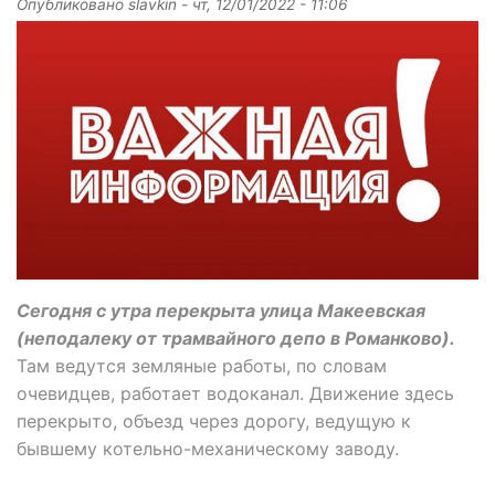
Опубликовано
slavkin
-
чт, 12/01/2022 - 11:06
Сегодня с утра перекрыта улица Макеевская
(неподалеку от трамвайного депо в Романково).
Там ведутся земляные работы, по словам
очевидцев, работает водоканал. Движение здесь
перекрыто, объезд через дорогу, ведущую к
бывшему котельно-механическому заводу.