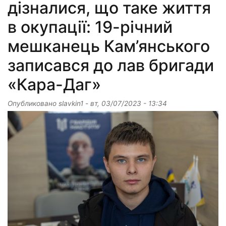
дізналися, що таке життя
в окупації: 19-річний
мешканець Кам’янського
записався до лав бригади
«Кара-Даг»
Опубликовано
slavkin1
-
вт, 03/07/2023 - 13:34