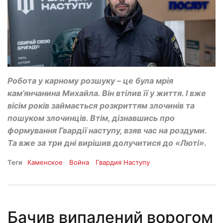
Робота у карному розшуку – це була мрія
кам’янчанина Михайла. Він втілив її у життя. І вже
вісім років займається розкриттям злочинів та
пошуком злочинців. Втім, дізнавшись про
формування Гвардії наступу, взяв час на роздуми.
Та вже за три дні вирішив долучитися до «Люті».
Теги
Каменское
Война
Гвардия Наступу
Бачив випалений ворогом