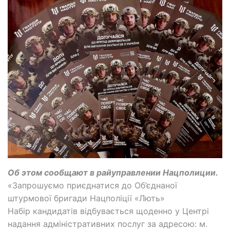
Об этом сообщают в райуправлении Нацполиции.
«Запрошуємо приєднатися до Об’єднаної
штурмової бригади Нацполіції «Лють»
Набір кандидатів відбувається щоденно у Центрі
надання адміністративних послуг за адресою: м.