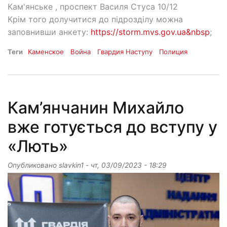
Кам'янське , проспект Василя Стуса 10/12
Крім того долучитися до підрозділу можна
заповнивши анкету:
https://storm.mvs.gov.ua&nbsp
;
Теги
Каменское
Война
Гвардия Наступу
Полиция
Кам’янчанин Михайло
вже готується до вступу у
«Лють»
Опубликовано
slavkin1
-
чт, 03/09/2023 - 18:29