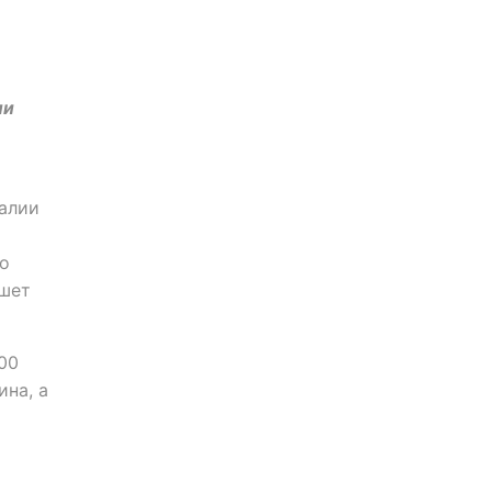
ли
ралии
го
ишет
00
ина, а