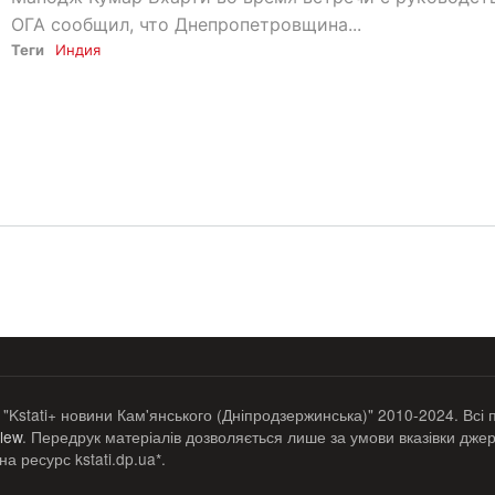
ОГА сообщил, что Днепропетровщина...
Теги
Индия
 "Kstati+ новини Кам'янського (Дніпродзержинська)" 2010-2024. Всі 
lew
. Передрук матеріалів дозволяється лише за умови вказівки джер
а ресурс kstati.dp.ua*.