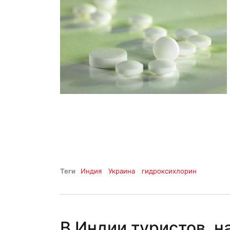
Теги
Индия
Украина
гидроксихлорин
В Индии туристов, 