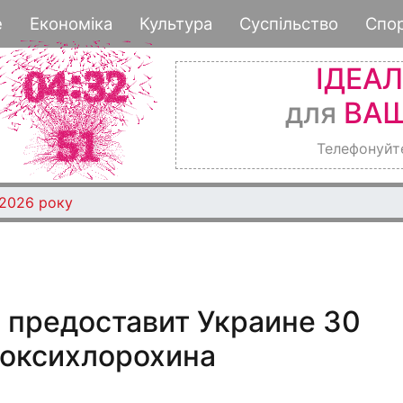
Перейти
е
Економіка
Культура
Суспільство
Спо
к
основному
ІДЕА
содержанию
для
ВАШ
Телефонуйт
 2026 року
 предоставит Украине 30
роксихлорохина