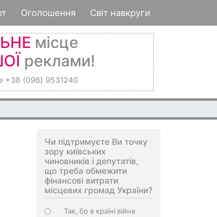
рт
Оголошення
Світ навкруги
ЛЬНЕ
місце
ОЇ
реклами!
е +38 (096) 9531240
Чи підтримуєте Ви точку
зору київських
чиновників і депутатів,
що треба обмежити
фінансові витрати
місцевих громад України?
Choices
Так, бо в країні війна