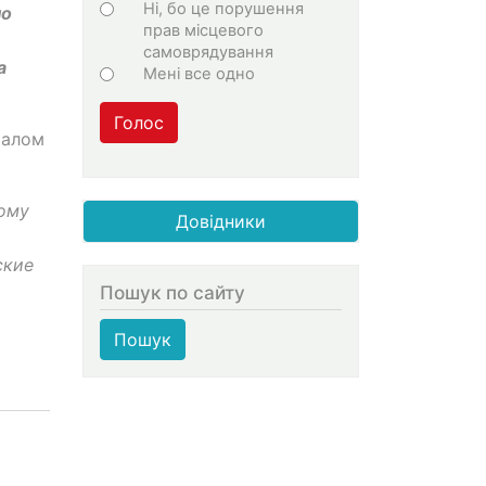
Ні, бо це порушення
но
прав місцевого
самоврядування
а
Мені все одно
Голос
иалом
ому
Довідники
ские
Пошук по сайту
Пошук