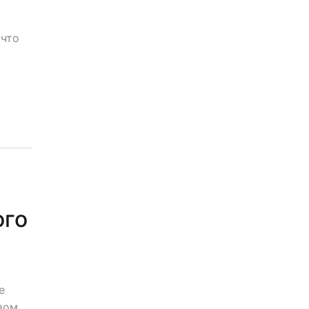
 что
ого
е
вом