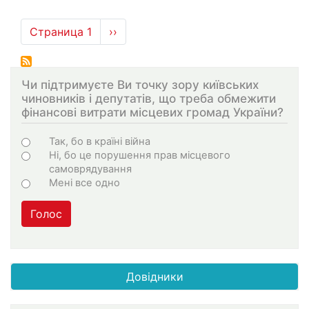
Нумерация
Страница 1
Следующая
››
страниц
страница
Чи підтримуєте Ви точку зору київських
чиновників і депутатів, що треба обмежити
фінансові витрати місцевих громад України?
Choices
Так, бо в країні війна
Ні, бо це порушення прав місцевого
самоврядування
Мені все одно
Голос
Довідники