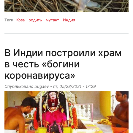
Теги
Коза
родить
мутант
Индия
В Индии построили храм
в честь «богини
коронавируса»
Опубликовано
bugaev
-
пт, 05/28/2021 - 17:29