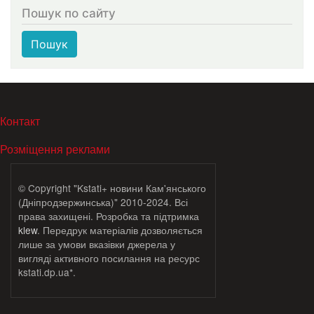
Пошук по сайту
Пошук
МЕНЮ В ПОДВАЛЕ
Контакт
Розміщення реклами
© Copyright "Kstati+ новини Кам'янського
(Дніпродзержинська)" 2010-2024. Всі
права захищені. Розробка та підтримка
klew
. Передрук матеріалів дозволяється
лише за умови вказівки джерела у
вигляді активного посилання на ресурс
kstati.dp.ua*.