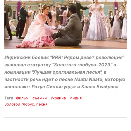
Индийский боевик "RRR: Рядом ревет революция"
завоевал статуэтку "Золотого глобуса-2023" в
номинации "Лучшая оригинальная песня", в
частности речь идет о песне Naatu Naatu, которую
исполняют Рахул Сиплигундж и Каала Бхайрава.
Теги
Фильм
съемки
Украина
Индия
Золотой глобус. песня