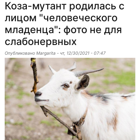
Коза-мутант родилась с
лицом "человеческого
младенца": фото не для
слабонервных
Опубликовано
Margarita
-
чт, 12/30/2021 - 07:47