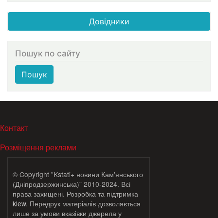
Довідники
Пошук по сайту
Пошук
МЕНЮ В ПОДВАЛЕ
Контакт
Розміщення реклами
© Copyright "Kstati+ новини Кам'янського
(Дніпродзержинська)" 2010-2024. Всі
права захищені. Розробка та підтримка
klew
. Передрук матеріалів дозволяється
лише за умови вказівки джерела у