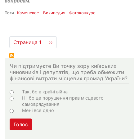
вопросам.
Теги
Каменское
Википедия
Фотоконкурс
Нумерация
Страница 1
Следующая
››
страниц
страница
Чи підтримуєте Ви точку зору київських
чиновників і депутатів, що треба обмежити
фінансові витрати місцевих громад України?
Choices
Так, бо в країні війна
Ні, бо це порушення прав місцевого
самоврядування
Мені все одно
Голос