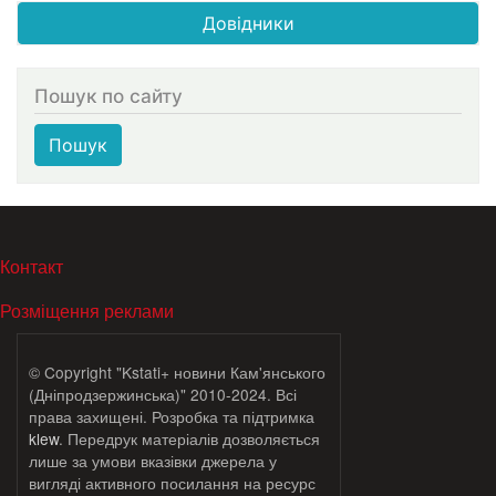
Довідники
Пошук по сайту
Пошук
МЕНЮ В ПОДВАЛЕ
Контакт
Розміщення реклами
© Copyright "Kstati+ новини Кам'янського
(Дніпродзержинська)" 2010-2024. Всі
права захищені. Розробка та підтримка
klew
. Передрук матеріалів дозволяється
лише за умови вказівки джерела у
вигляді активного посилання на ресурс