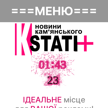
Перейти
===МЕНЮ===
к
Основная навигация
основному
содержанию
Головна
Політика
Надзвичайне
Економіка
Культура
Суспільство
ІДЕАЛЬНЕ
місце
Спорт