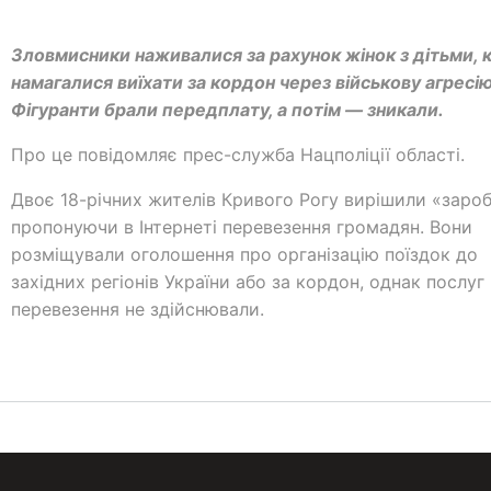
Зловмисники наживалися за рахунок жінок з дітьми, к
намагалися виїхати за кордон через військову агресію
Фігуранти брали передплату, а потім — зникали.
Про це повідомляє прес-служба Нацполіції області.
Двоє 18-річних жителів Кривого Рогу вирішили «зароб
пропонуючи в Інтернеті перевезення громадян. Вони
розміщували оголошення про організацію поїздок до
західних регіонів України або за кордон, однак послуг
перевезення не здійснювали.