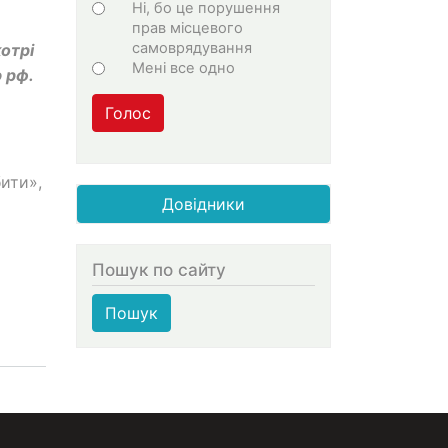
Ні, бо це порушення
прав місцевого
самоврядування
отрі
Мені все одно
 рф.
Голос
ити»,
Довідники
Пошук по сайту
Пошук