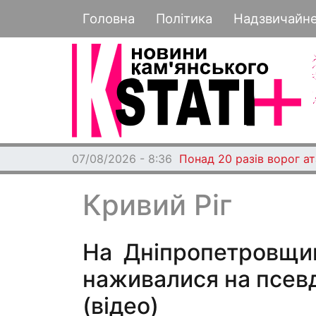
Основная навигация
Головна
Політика
Надзвичайн
07/08/2026 - 8:36
Понад 20 разів ворог а
Кривий Ріг
На Дніпропетровщин
наживалися на псев
(відео)