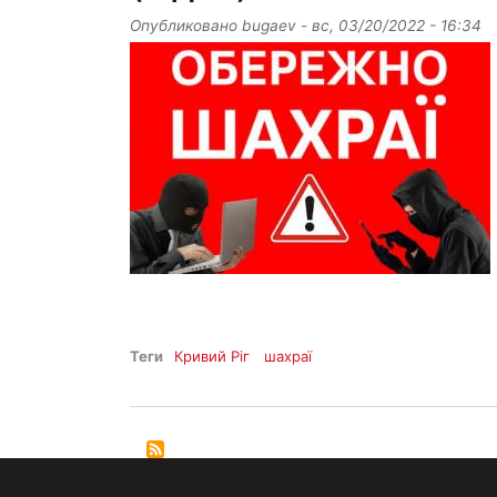
Опубликовано
bugaev
-
вс, 03/20/2022 - 16:34
Теги
Кривий Ріг
шахраї