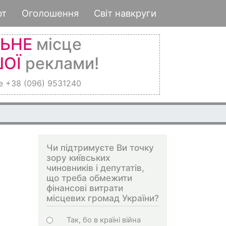
рт
Оголошення
Світ навкруги
ЛЬНЕ
місце
ОЇ
реклами!
е +38 (096) 9531240
Чи підтримуєте Ви точку
зору київських
чиновників і депутатів,
що треба обмежити
фінансові витрати
місцевих громад України?
Choices
Так, бо в країні війна