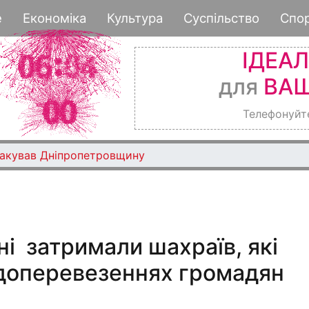
Перейти
е
Економіка
Культура
Суспільство
Спо
к
основному
ІДЕА
содержанию
для
ВАШ
Телефонуйт
такував Дніпропетровщину
і затримали шахраїв, які
доперевезеннях громадян