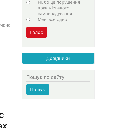
Ні, бо це порушення
прав місцевого
самоврядування
Мені все одно
омана
Голос
Довідники
Пошук по сайту
Пошук
с
ах