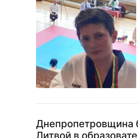
Днепропетровщина б
Литвой в образоват