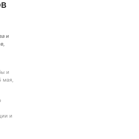
ов
ва и
в,
бы и
 мая,
о
ции и