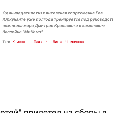
Одиннадцатилетняя литовская спортсменка Ева
Юркунайте уже полгода тренируется под руководст
чемпиона мира Дмитрия Краевского в каменском
бассейне "МиКомп".
Теги
Каменское
Плавание
Литва
Чемпионка
етей" прилетел на сборы в