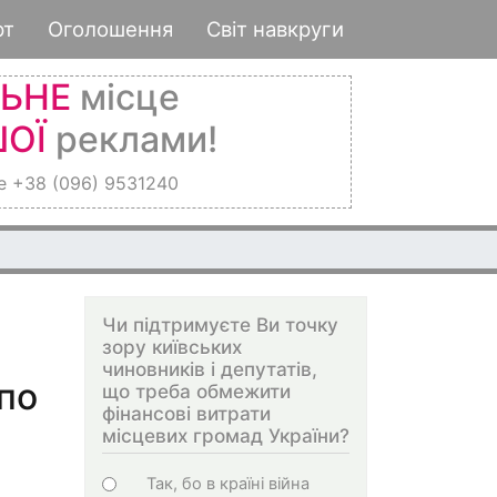
рт
Оголошення
Світ навкруги
ЛЬНЕ
місце
ОЇ
реклами!
е +38 (096) 9531240
Чи підтримуєте Ви точку
зору київських
чиновників і депутатів,
по
що треба обмежити
фінансові витрати
місцевих громад України?
Choices
Так, бо в країні війна