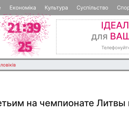
Перейти
е
Економіка
Культура
Суспільство
Спо
к
основному
ІДЕА
содержанию
для
ВАШ
Телефонуйт
ловіків
етьим на чемпионате Литвы 