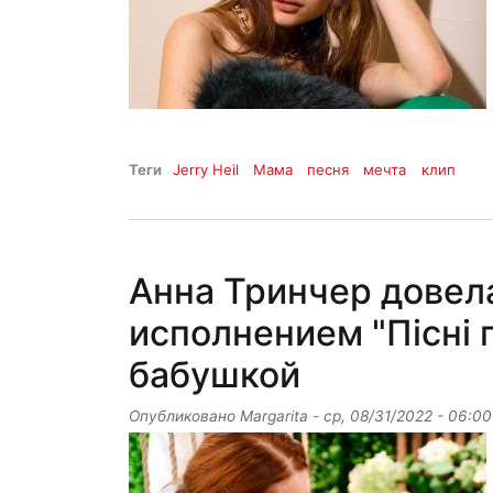
Теги
Jerry Heil
Мама
песня
мечта
клип
Анна Тринчер довела
исполнением "Пісні 
бабушкой
Опубликовано
Margarita
-
ср, 08/31/2022 - 06:00