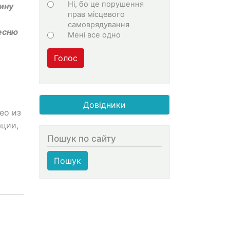
Ні, бо це порушення
ину
прав місцевого
самоврядування
есню
Мені все одно
Голос
Довідники
ео из
ации,
Пошук по сайту
Пошук