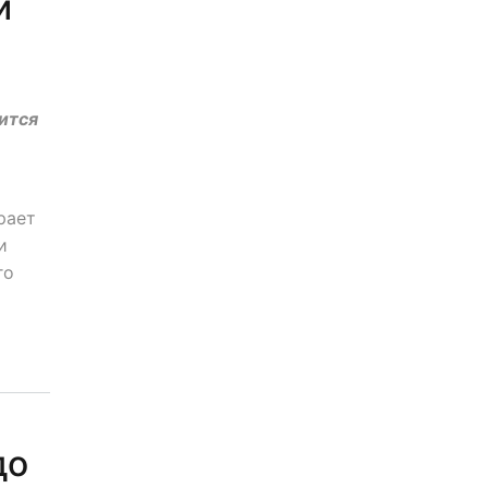
и
ится
рает
и
го
до