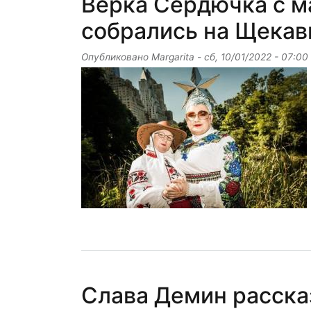
Верка Сердючка с м
собрались на Щекав
Опубликовано
Margarita
-
сб, 10/01/2022 - 07:00
Слава Демин рассказ