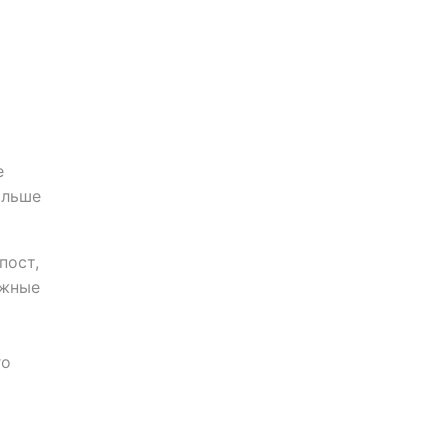
е
ольше
пост,
ожные
го