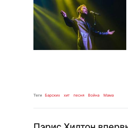
Теги
Барских
хит
песня
Война
Мама
Пэрис Хилтон вперв