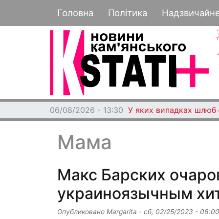
Основная навигация
Головна
Політика
Надзвичайн
06/08/2026 - 13:30
У яких випадках шлюб 
Мама
Макс Барских очаро
украиноязычным хит
Опубликовано
Margarita
-
сб, 02/25/2023 - 06:0