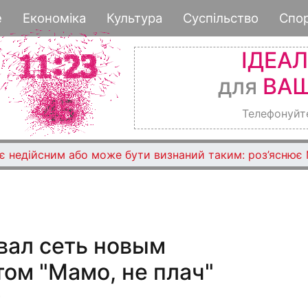
Перейти
е
Економіка
Культура
Суспільство
Спо
к
основному
ІДЕА
содержанию
для
ВАШ
Телефонуйт
є недійсним або може бути визнаний таким: роз’яснює 
вал сеть новым
ом "Мамо, не плач"
0