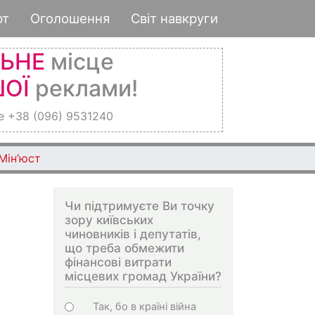
рт
Оголошення
Світ навкруги
ЛЬНЕ
місце
ОЇ
реклами!
е +38 (096) 9531240
Мін’юст
Чи підтримуєте Ви точку
зору київських
чиновників і депутатів,
що треба обмежити
фінансові витрати
місцевих громад України?
Choices
Так, бо в країні війна