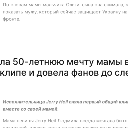
По словам мамы мальчика Ольги, сына она снимала, 
показать мужу, который сейчас защищает Украину на
фронте.
вила 50-летнюю мечту мамы 
клипе и довела фанов до сл
Исполнительница Jerry Heil сняла первый общий кли
вместе со своей мамой.
Мама певицы Jerry Heil Людмила всегда мечтала быть
артисткой, однако долго не могла решиться на реали