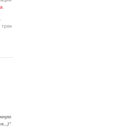
ua
.
.
 трек
енную
оя…)"