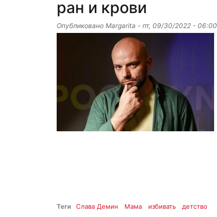
ран и крови
Опубликовано
Margarita
-
пт, 09/30/2022 - 06:00
Теги
Слава Демин
Мама
избивать
детство