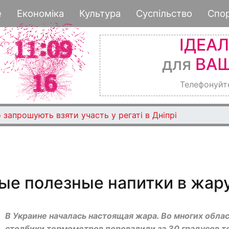
Перейти
е
Економіка
Культура
Суспільство
Спо
к
основному
ІДЕА
содержанию
для
ВАШ
Телефонуйт
 запрошують взяти участь у регаті в Дніпрі
ые полезные напитки в жар
В Украине началась настоящая жара. Во многих обла
столбики термометров перевалили за 30 градусов т