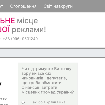
рт
Оголошення
Світ навкруги
ЛЬНЕ
місце
ОЇ
реклами!
е +38 (096) 9531240
Чи підтримуєте Ви точку
зору київських
чиновників і депутатів,
у
що треба обмежити
фінансові витрати
місцевих громад України?
стях
Choices
Так, бо в країні війна
епла.