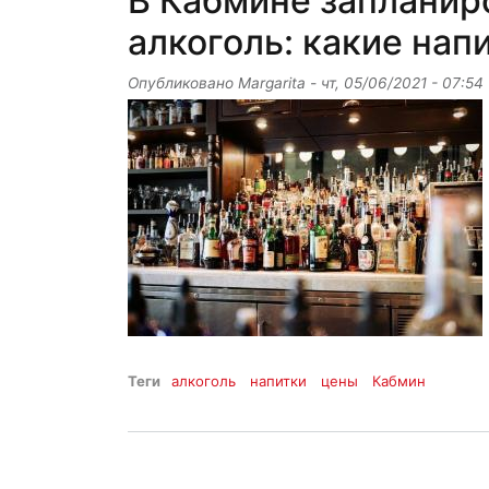
В Кабмине запланир
алкоголь: какие на
Опубликовано
Margarita
-
чт, 05/06/2021 - 07:54
Теги
алкоголь
напитки
цены
Кабмин