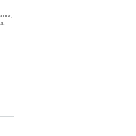
итки,
и.