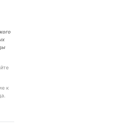
кого
ых
ды
айте
ие к
а.