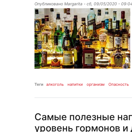
Опубликовано
Margarita
-
сб, 09/05/2020 - 09:0
Теги
алкоголь
напитки
организм
Опасность
Самые полезные на
уровень гормонов и 