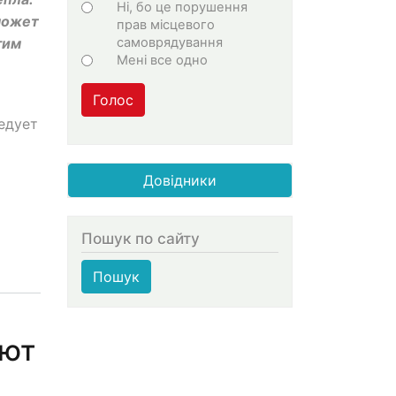
Ні, бо це порушення
может
прав місцевого
самоврядування
гим
Мені все одно
Голос
едует
Довідники
Пошук по сайту
Пошук
ают