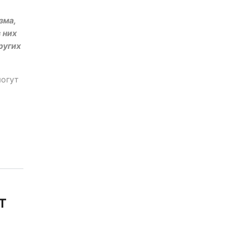
зма,
 них
ругих
могут
т