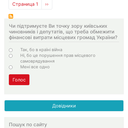
Нумерация
Страница 1
Следующая
››
страниц
страница
Чи підтримуєте Ви точку зору київських
чиновників і депутатів, що треба обмежити
фінансові витрати місцевих громад України?
Choices
Так, бо в країні війна
Ні, бо це порушення прав місцевого
самоврядування
Мені все одно
Голос
Довідники
Пошук по сайту