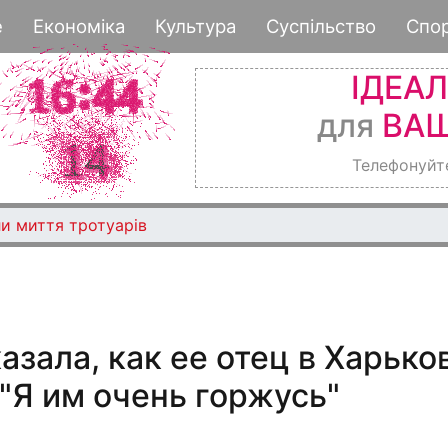
Перейти
е
Економіка
Культура
Суспільство
Спо
к
основному
ІДЕА
содержанию
для
ВАШ
Телефонуйт
и миття тротуарів
азала, как ее отец в Харько
"Я им очень горжусь"