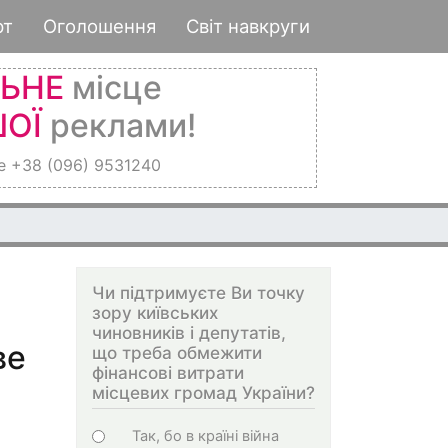
рт
Оголошення
Світ навкруги
ЛЬНЕ
місце
ОЇ
реклами!
е +38 (096) 9531240
Чи підтримуєте Ви точку
зору київських
чиновників і депутатів,
ве
що треба обмежити
фінансові витрати
місцевих громад України?
Choices
Так, бо в країні війна