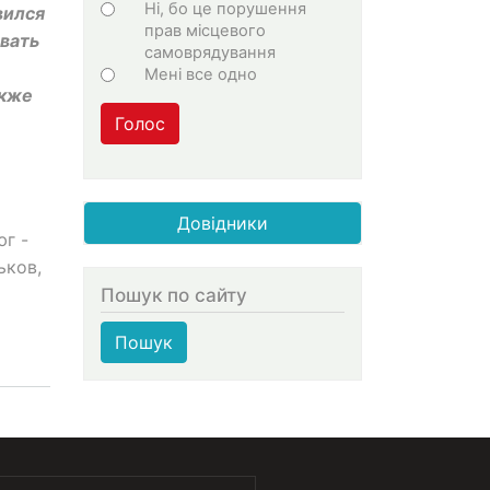
Ні, бо це порушення
вился
прав місцевого
вать
самоврядування
Мені все одно
акже
Голос
Довідники
юг -
ьков,
Пошук по сайту
Пошук