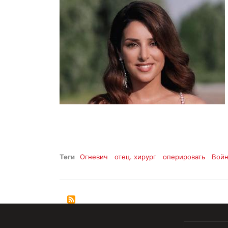
Теги
Огневич
отец. хирург
оперировать
Вой
МЕНЮ В ПОДВАЛЕ