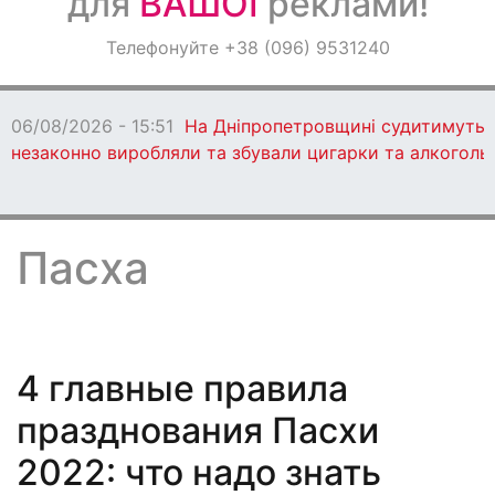
для
ВАШОЇ
реклами!
Оголошення
Телефонуйте +38 (096) 9531240
Світ навкруги
06/08/2026 - 15:47
У Кам’янському пройде
Всеукраїнський тренінг для молоді
Пасха
4 главные правила
празднования Пасхи
2022: что надо знать