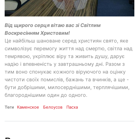
Від щирого серця вітаю вас зі Світлим
Воскресінням Христовим!
Це найбільш шановане серед християн свято, яке
символізує перемогу життя над смертю, світла над
темрявою, укріплює віру та живить душу, дарує
надію і впевненість у завтрашньому дні. Разом з
тим воно спонукає кожного віруючого на оцінку
чистоти своїх помислів, бажань та вчинків, а ще -
бути добрішими, милосерднішими, терплячішими,
благороднішими один до одного.
Теги
Каменское
Белоусов
Пасха