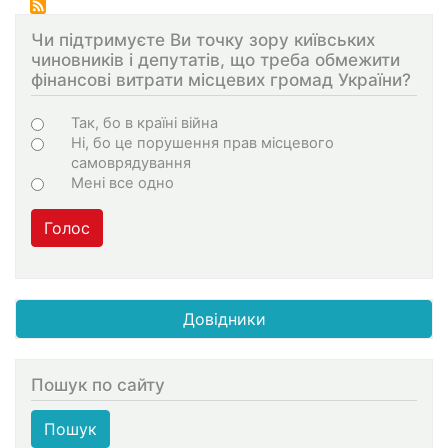
Чи підтримуєте Ви точку зору київських
чиновників і депутатів, що треба обмежити
фінансові витрати місцевих громад України?
Choices
Так, бо в країні війна
Ні, бо це порушення прав місцевого
самоврядування
Мені все одно
Голос
Довідники
Пошук по сайту
Пошук