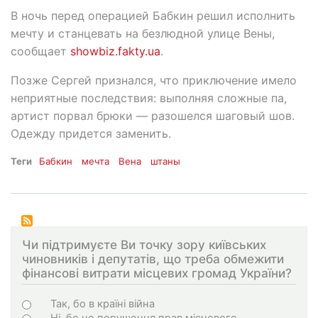
В ночь перед операцией Бабкин решил исполнить
мечту и станцевать на безлюдной улице Вены,
сообщает
showbiz.fakty.ua
.
Позже Сергей признался, что приключение имело
неприятные последствия: выполняя сложные па,
артист порвал брюки — разошелся шаговый шов.
Одежду придется заменить.
Теги
Бабкин
мечта
Вена
штаны
Чи підтримуєте Ви точку зору київських
чиновників і депутатів, що треба обмежити
фінансові витрати місцевих громад України?
Choices
Так, бо в країні війна
Ні, бо це порушення прав місцевого