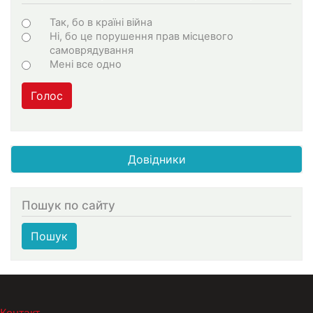
Choices
Так, бо в країні війна
Ні, бо це порушення прав місцевого
самоврядування
Мені все одно
Голос
Довідники
Пошук по сайту
Пошук
МЕНЮ В ПОДВАЛЕ
Контакт