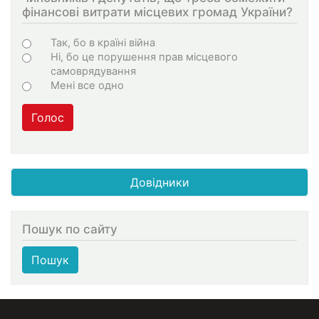
фінансові витрати місцевих громад України?
Choices
Так, бо в країні війна
Ні, бо це порушення прав місцевого
самоврядування
Мені все одно
Голос
Довідники
Пошук по сайту
Пошук