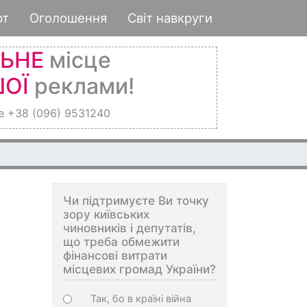
рт
Оголошення
Світ навкруги
ЛЬНЕ
місце
ОЇ
реклами!
е +38 (096) 9531240
Чи підтримуєте Ви точку
зору київських
чиновників і депутатів,
що треба обмежити
фінансові витрати
місцевих громад України?
Choices
Так, бо в країні війна