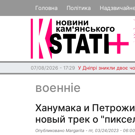
Основная навигация
Головна
Політика
Надзвичайн
07/08/2026 - 17:29
У Дніпрі зникли двоє чо
военніе
Ханумака и Петрожи
новый трек о "пиксе
Опубликовано
Margarita
-
пт, 03/24/2023 - 06:00