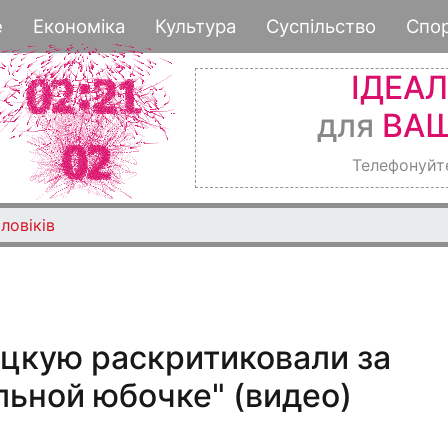
Перейти
е
Економіка
Культура
Суспільство
Спо
к
основному
ІДЕА
содержанию
для
ВАШ
Телефонуйт
ловіків
цкую раскритиковали за
льной юбочке" (видео)