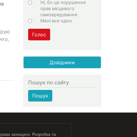
Ні, бо це порушення
ла
прав місцевого
самоврядування
Мені все одно
орую
Голос
что,
Довідники
Пошук по сайту
Пошук
права захищені. Розробка та