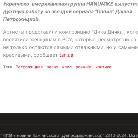
Украинско-американская группа HANUMIKE выпусти
дуэтную работу со звездой сериала "Папик" Дашей
Петрожицкой.
Артисты представили композицию "Дика Дичка", кот
посвятили женщинам в ВСУ, которые, несмотря ни на 
не только остаются самыми отважными, но и самыми
красивыми, сообщает
tsn.ua
.
Теги
Петрожицкая
песня
клип
военніе
критика
 "Kstati+ новини Кам'янського (Дніпродзержинська)" 2010-2024. Всі 