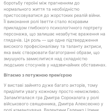
боротьбу героїні між прагненням до
нормального життя та необхідністю
пристосовуватися до жорстоких реалій війни.
Її виконання ролі Іветти стало яскравим
прикладом глибокого психологічного портрету
персонажа, що залишає незабутнє враження на
глядачів. Ця роль — ще одне підтвердження
високого професіоналізму та таланту актриси,
яка вміє створювати багатогранні образи, що
змушують замислитися над складністю
людських стосунків у надзвичайних обставинах.
Вітаємо з потужною прем’єрою
У виставі зайнято дуже багато акторів, тому
приділити увагу кожному просто неможливо.
Запам’яталася гра Дмитра Сорокалата у ролі
військового священника, Дмитра Алексеєнко у
ролі командувача, Валентини Галенко і Ірини