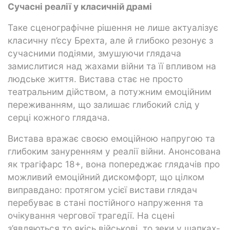
Сучасні реалії у класичній драмі
Таке сценографічне рішення не лише актуалізує
класичну п’єсу Брехта, але й глибоко резонує з
сучасними подіями, змушуючи глядача
замислитися над жахами війни та її впливом на
людське життя. Вистава стає не просто
театральним дійством, а потужним емоційним
переживанням, що залишає глибокий слід у
серці кожного глядача.
Вистава вражає своєю емоційною напругою та
глибоким зануренням у реалії війни. Анонсована
як трагіфарс 18+, вона попереджає глядачів про
можливий емоційний дискомфорт, що цілком
виправдано: протягом усієї вистави глядач
перебуває в стані постійного напруження та
очікування чергової трагедії. На сцені
з’являються то якісь військові, то зеки у шапках-