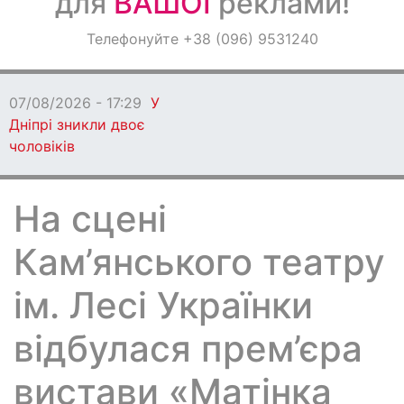
для
ВАШОЇ
реклами!
Оголошення
Телефонуйте +38 (096) 9531240
Світ навкруги
07/08/2026
побили та 
На сцені
Кам’янського театру
ім. Лесі Українки
відбулася прем’єра
вистави «Матінка