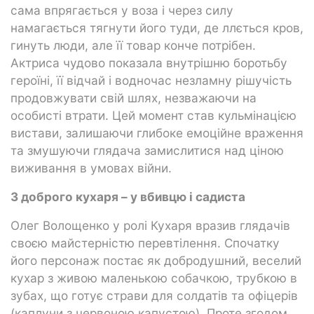
сама впрягається у воза і через силу
намагається тягнути його туди, де ллється кров,
гинуть люди, але її товар конче потрібен.
Актриса чудово показала внутрішню боротьбу
героїні, її відчай і водночас незламну рішучість
продовжувати свій шлях, незважаючи на
особисті втрати. Цей момент став кульмінацією
вистави, залишаючи глибоке емоційне враження
та змушуючи глядача замислитися над ціною
виживання в умовах війни.
З доброго кухаря – у вбивцю і садиста
Олег Волощенко у ролі Кухаря вразив глядачів
своєю майстерністю перевтілення. Спочатку
його персонаж постає як добродушний, веселий
кухар з живою маленькою собачкою, трубкою в
зубах, що готує страви для солдатів та офіцерів
(каплуни з червоною капустою). Проте згодом