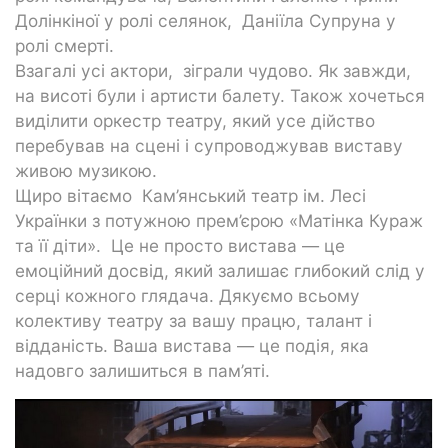
Долінкіної у ролі селянок, Даніїла Супруна у
ролі смерті.
Взагалі усі актори, зіграли чудово. Як завжди,
на висоті були і артисти балету. Також хочеться
виділити оркестр театру, який усе дійство
перебував на сцені і супроводжував виставу
живою музикою.
Щиро вітаємо Кам’янський театр ім. Лесі
Українки з потужною прем’єрою «Матінка Кураж
та її діти». Це не просто вистава — це
емоційний досвід, який залишає глибокий слід у
серці кожного глядача. Дякуємо всьому
колективу театру за вашу працю, талант і
відданість. Ваша вистава — це подія, яка
надовго залишиться в пам’яті.