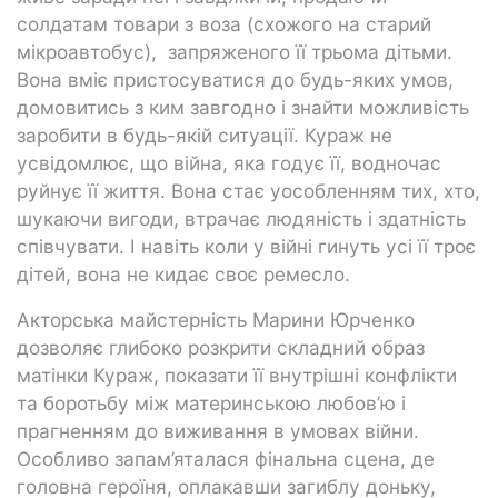
солдатам товари з воза (схожого на старий
мікроавтобус), запряженого її трьома дітьми.
Вона вміє пристосуватися до будь-яких умов,
домовитись з ким завгодно і знайти можливість
заробити в будь-якій ситуації. Кураж не
усвідомлює, що війна, яка годує її, водночас
руйнує її життя. Вона стає уособленням тих, хто,
шукаючи вигоди, втрачає людяність і здатність
співчувати. І навіть коли у війні гинуть усі її троє
дітей, вона не кидає своє ремесло.
Акторська майстерність Марини Юрченко
дозволяє глибоко розкрити складний образ
матінки Кураж, показати її внутрішні конфлікти
та боротьбу між материнською любов’ю і
прагненням до виживання в умовах війни.
Особливо запам’яталася фінальна сцена, де
головна героїня, оплакавши загиблу доньку,