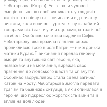
Чеботарьова (Катрін). Усі зіграли чудово і
емоціонально, їх герої викликають у глядачів
жалість та співчуття – починаючи від початку
вистави, коли вони всі гуртом тягнуть набитий
товарами віз, і закінчуючи сценами, їх трагічної
загибелі. Особливо хочеться виділити Софію
Чеботарьову, яка вразила глядачів своєю
проникливою грою в ролі Катрін — німої доньки
матінки Кураж. Її виконання передає глибину
емоцій та внутрішній світ героїні, яка,
незважаючи на мовчання, виражає своє
прагнення до людського щастя та співчуття.
Особливо зворушливою стала сцена загибелі
Катрін на мосту. Чеботарьова змогла передати
трагізм та безвихідь ситуації, в якій опинилася її
героїня, що підкреслює жорстокість війни та її
вплив на долі людей.