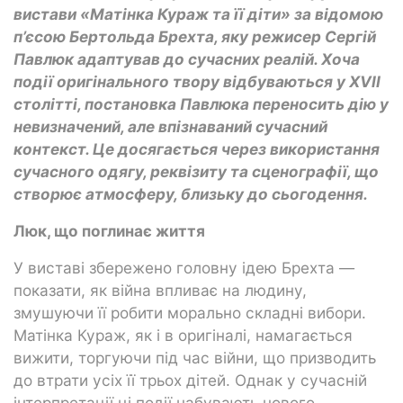
вистави «Матінка Кураж та її діти» за відомою
п’єсою Бертольда Брехта, яку режисер Сергій
Павлюк адаптував до сучасних реалій. Хоча
події оригінального твору відбуваються у XVII
столітті, постановка Павлюка переносить дію у
невизначений, але впізнаваний сучасний
контекст. Це досягається через використання
сучасного одягу, реквізиту та сценографії, що
створює атмосферу, близьку до сьогодення.
Люк, що поглинає життя
У виставі збережено головну ідею Брехта —
показати, як війна впливає на людину,
змушуючи її робити морально складні вибори.
Матінка Кураж, як і в оригіналі, намагається
вижити, торгуючи під час війни, що призводить
до втрати усіх її трьох дітей. Однак у сучасній
інтерпретації ці події набувають нового