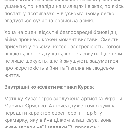
ушанках, то інваліди на милицях і візках, то якісь
постаті у протигазах – в усьому цьому легко
вгадується сучасна російська армія.
Хоча на сцені відсутні безпосередні бойові дії,
війна пронизує кожен момент вистави. Смерть
присутня у всьому: когось застрелюють, когось
вішають, когось душать, когось ріжуть. Ці сцени
не лише шокують, але й змушують задуматися
про жорстокість війни та її вплив на людське
життя.
Внутрішні конфлікти матінки Кураж
Матінку Кураж грає заслужена артистка України
Марина Юрченко. Актриса дуже точно зуміла
передати характер своєї героїні - дрібну
крамарку, яку війна цілком влаштовує, вона
живе заради неї і завдяки їй, продаючи