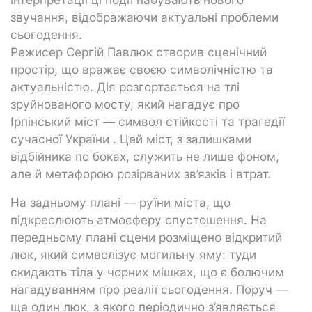
звучання, відображаючи актуальні проблеми
сьогодення.
Режисер Сергій Павлюк створив сценічний
простір, що вражає своєю символічністю та
актуальністю. Дія розгортається на тлі
зруйнованого мосту, який нагадує про
Ірпінський міст — символ стійкості та трагедії
сучасної України . Цей міст, з залишками
відбійника по боках, служить не лише фоном,
але й метафорою розірваних зв’язків і втрат.
На задньому плані — руїни міста, що
підкреслюють атмосферу спустошення. На
передньому плані сцени розміщено відкритий
люк, який символізує могильну яму: туди
скидають тіла у чорних мішках, що є болючим
нагадуванням про реалії сьогодення. Поруч —
ще один люк, з якого періодично з’являється