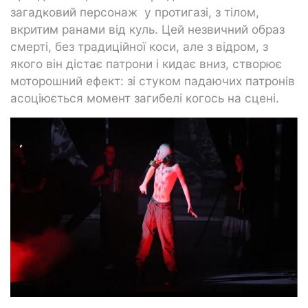
загадковий персонаж у протигазі, з тілом,
вкритим ранами від куль. Цей незвичний образ
смерті, без традиційної коси, але з відром, з
якого він дістає патрони і кидає вниз, створює
моторошний ефект: зі стуком падаючих патронів
асоціюється момент загибелі когось на сцені.