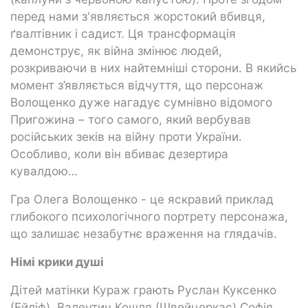
перед нами з'являється жорстокий вбивця,
ґвалтівник і садист. Ця трансформація
демонструє, як війна змінює людей,
розкриваючи в них найтемніші сторони. В якийсь
момент з’являється відчуття, що персонаж
Волощенко дуже нагадує сумнівно відомого
Пригожина – того самого, який вербував
російських зеків на війну проти України.
Особливо, коли він вбиває дезертира
кувалдою…
Гра Олега Волощенко - це яскравий приклад
глибокого психологічного портрету персонажа,
що залишає незабутнє враження на глядачів.
Німі крики душі
Дітей матінки Кураж грають Руслан Куксенко
(Ейліф), Валентин Кошля (Швейцеркас) Софія