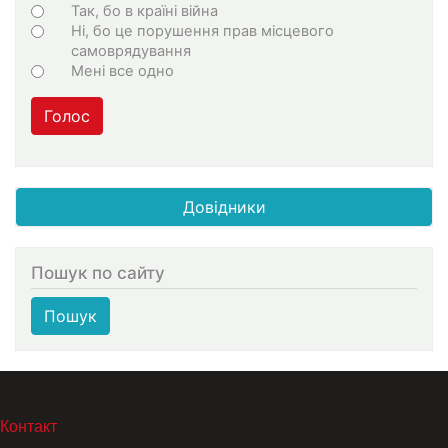
Варіанти
Так, бо в країні війна
Ні, бо це порушення прав місцевого
самоврядування
Мені все одно
Голос
Довідники
Пошук по сайту
Пошук
МЕНЮ В ПОДВАЛЕ
Контакт