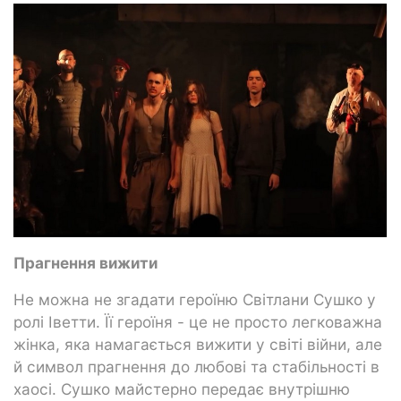
Прагнення вижити
Не можна не згадати героїню Світлани Сушко у
ролі Іветти. Її героїня - це не просто легковажна
жінка, яка намагається вижити у світі війни, але
й символ прагнення до любові та стабільності в
хаосі. Сушко майстерно передає внутрішню