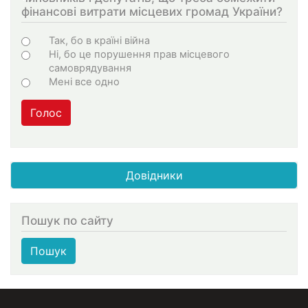
фінансові витрати місцевих громад України?
Варіанти
Так, бо в країні війна
Ні, бо це порушення прав місцевого
самоврядування
Мені все одно
Голос
Довідники
Пошук по сайту
Пошук