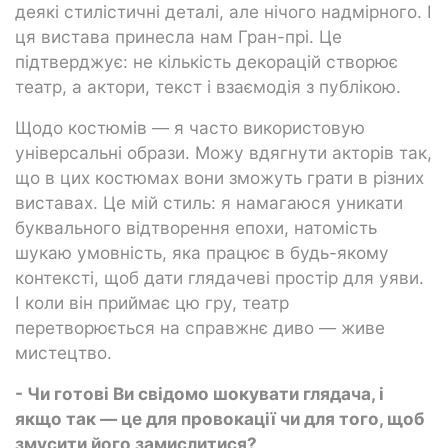
деякі стилістичні деталі, але нічого надмірного. І
ця вистава принесла нам Гран-прі. Це
підтверджує: не кількість декорацій створює
театр, а актори, текст і взаємодія з публікою.
Щодо костюмів — я часто використовую
універсальні образи. Можу вдягнути акторів так,
що в цих костюмах вони зможуть грати в різних
виставах. Це мій стиль: я намагаюся уникати
буквального відтворення епохи, натомість
шукаю умовність, яка працює в будь-якому
контексті, щоб дати глядачеві простір для уяви.
І коли він приймає цю гру, театр
перетворюється на справжнє диво — живе
мистецтво.
- Чи готові Ви свідомо шокувати глядача, і
якщо так — це для провокації чи для того, щоб
змусити його замислитися?