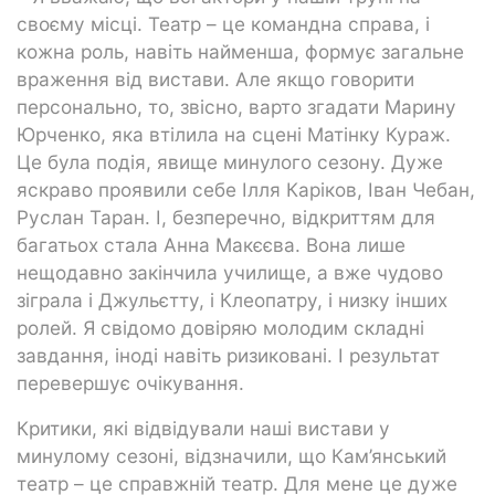
своєму місці. Театр – це командна справа, і
кожна роль, навіть найменша, формує загальне
враження від вистави. Але якщо говорити
персонально, то, звісно, варто згадати Марину
Юрченко, яка втілила на сцені Матінку Кураж.
Це була подія, явище минулого сезону. Дуже
яскраво проявили себе Ілля Каріков, Іван Чебан,
Руслан Таран. І, безперечно, відкриттям для
багатьох стала Анна Макєєва. Вона лише
нещодавно закінчила училище, а вже чудово
зіграла і Джульєтту, і Клеопатру, і низку інших
ролей. Я свідомо довіряю молодим складні
завдання, іноді навіть ризиковані. І результат
перевершує очікування.
Критики, які відвідували наші вистави у
минулому сезоні, відзначили, що Кам’янський
театр – це справжній театр. Для мене це дуже