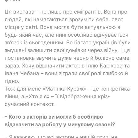
Ця вистава – не лише про емігрантів. Вона про
людей, які намагаються зрозуміти себе, своє
місце у світі. Вона могла бути актуальною в
будь-який час, але нині особливо відчувається
зв’язок із сьогоденням. Бо багато українців були
змушені залишити свої домівки через війну. І ця
постановка звучить дуже чесно й болісно саме
зараз. Хочу відзначити акторів Іллю Карікова та
Івана Чебана – вони зіграли свої ролі глибоко й
гідно.
Тож для мене «Матінка Кураж» – це конкретика
війни, а «Хто я є» – її відображення крізь
сучасний контекст.
– Кого з акторів ви могли б особливо
відзначити за роботу у минулому сезоні?
– Я вважаю, що всі актори у нашій трупі на