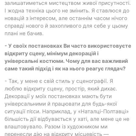
залишатиметься мистецтвом живої присутності.
І жодна техніка цього не змінить. Я ставлюся до
новацій з інтересом, але останнім часом нічого
справді нового й захопливого для себе у цьому
плані не бачив.
- У своїх постановках Ви часто використовуєте
відкриту сцену, мінімум декорацій і
універсальні костюми. Чому для вас важливий
саме такий підхід і як на нього реагує глядач?
- Так, у мене є свій стиль у сценографії. Я
люблю відкриту сцену, простір, який дихає.
Декорації у моїх постановках мають бути
універсальними й працювати для будь-якої
ситуації п’єси. Наприклад, у «Наталці-Полтавці»
більшість дії відбувається у хаті, але мене це не
влаштовувало. Разом із художником ми
перенесли дію на відкриту місцевість —