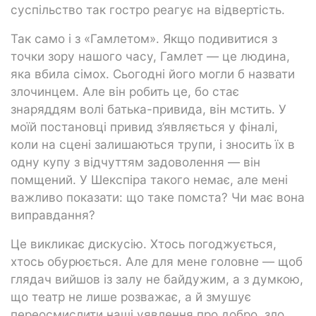
суспільство так гостро реагує на відвертість.
Так само і з «Гамлетом». Якщо подивитися з
точки зору нашого часу, Гамлет — це людина,
яка вбила сімох. Сьогодні його могли б назвати
злочинцем. Але він робить це, бо стає
знаряддям волі батька-привида, він мстить. У
моїй постановці привид з’являється у фіналі,
коли на сцені залишаються трупи, і зносить їх в
одну купу з відчуттям задоволення — він
помщений. У Шекспіра такого немає, але мені
важливо показати: що таке помста? Чи має вона
виправдання?
Це викликає дискусію. Хтось погоджується,
хтось обурюється. Але для мене головне — щоб
глядач вийшов із залу не байдужим, а з думкою,
що театр не лише розважає, а й змушує
переосмислити наші уявлення про добро, зло,