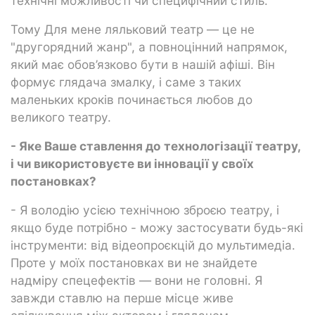
технічні можливості чи специфічний стиль.
Тому Для мене ляльковий театр — це не
"другорядний жанр", а повноцінний напрямок,
який має обов’язково бути в нашій афіші. Він
формує глядача змалку, і саме з таких
маленьких кроків починається любов до
великого театру.
- Яке Ваше ставлення до технологізації театру,
і чи використовуєте ви інновації у своїх
постановках?
- Я володію усією технічною зброєю театру, і
якщо буде потрібно - можу застосувати будь-які
інструменти: від відеопроєкцій до мультимедіа.
Проте у моїх постановках ви не знайдете
надміру спецефектів — вони не головні. Я
завжди ставлю на перше місце живе