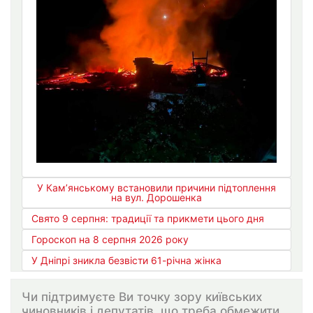
У Кам’янському встановили причини підтоплення
на вул. Дорошенка
Свято 9 серпня: традиції та прикмети цього дня
Гороскоп на 8 серпня 2026 року
У Дніпрі зникла безвісти 61-річна жінка
Чи підтримуєте Ви точку зору київських
чиновників і депутатів, що треба обмежити