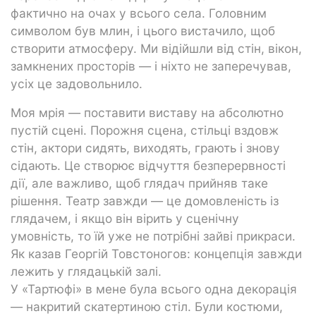
фактично на очах у всього села. Головним
символом був млин, і цього вистачило, щоб
створити атмосферу. Ми відійшли від стін, вікон,
замкнених просторів — і ніхто не заперечував,
усіх це задовольнило.
Моя мрія — поставити виставу на абсолютно
пустій сцені. Порожня сцена, стільці вздовж
стін, актори сидять, виходять, грають і знову
сідають. Це створює відчуття безперервності
дії, але важливо, щоб глядач прийняв таке
рішення. Театр завжди — це домовленість із
глядачем, і якщо він вірить у сценічну
умовність, то їй уже не потрібні зайві прикраси.
Як казав Георгій Товстоногов: концепція завжди
лежить у глядацькій залі.
У «Тартюфі» в мене була всього одна декорація
— накритий скатертиною стіл. Були костюми,