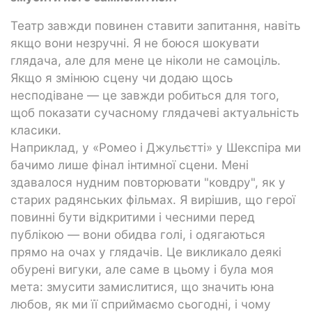
Театр завжди повинен ставити запитання, навіть
якщо вони незручні. Я не боюся шокувати
глядача, але для мене це ніколи не самоціль.
Якщо я змінюю сцену чи додаю щось
несподіване — це завжди робиться для того,
щоб показати сучасному глядачеві актуальність
класики.
Наприклад, у «Ромео і Джульєтті» у Шекспіра ми
бачимо лише фінал інтимної сцени. Мені
здавалося нудним повторювати "ковдру", як у
старих радянських фільмах. Я вирішив, що герої
повинні бути відкритими і чесними перед
публікою — вони обидва голі, і одягаються
прямо на очах у глядачів. Це викликало деякі
обурені вигуки, але саме в цьому і була моя
мета: змусити замислитися, що значить юна
любов, як ми її сприймаємо сьогодні, і чому