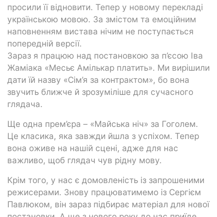
просили її відновити. Тепер у новому перекладі
українською мовою. За змістом та емоційним
наповненням вистава нічим не поступається
попередній версії.
Зараз я працюю над постановкою за п’єсою Іва
Жаміака «Месьє Амількар платить». Ми вирішили
дати їй назву «Сім’я за контрактом», бо вона
звучить ближче й зрозуміліше для сучасного
глядача.
Ще одна прем’єра – «Майська ніч» за Гоголем.
Це класика, яка завжди йшла з успіхом. Тепер
вона оживе на нашій сцені, адже для нас
важливо, щоб глядач чув рідну мову.
Крім того, у нас є домовленість із запрошеними
режисерами. Знову працюватимемо із Сергієм
Павлюком, він зараз підбирає матеріал для нової
постановки. А ще з нового року до нас приїде