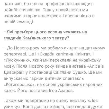
важливо, бо оцінка професіоналів завжди є
найоб’єктивнішою. Тож у новий сезон ми
входимо з гарним настроєм і впевненістю в
нашій команді.
– Які прем’єри цього сезону чекають на
глядачів Кам’янського театру?
– До Нового року ми робимо акцент на дитячому
репертуарі. Це і «Скарби капітана Флінта», і
«Лускунчик», який ми переклали на українську
мову. Після Нового року вийде вистава «Аліса в
Дивокраї» у постановці Світлани Сушко. Ще ми
випускаємо гарний дитячий спектакль
«Котигорошко», на основі українських народних
казок. Його поставив Ігор Азаров.
Також ми повертаємо на сцену виставу «Лев
узимку». Вона довго не йшла, але глядачі дуже