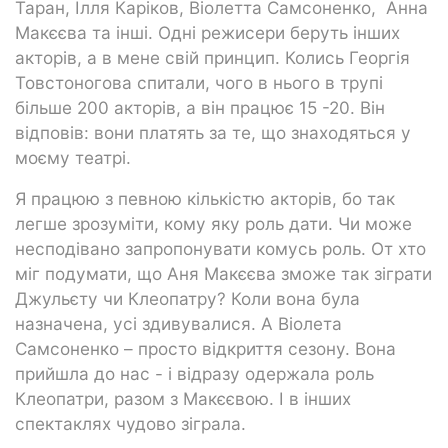
Таран, Ілля Каріков, Віолетта Самсоненко, Анна
Макєєва та інші. Одні режисери беруть інших
акторів, а в мене свій принцип. Колись Георгія
Товстоногова спитали, чого в нього в трупі
більше 200 акторів, а він працює 15 -20. Він
відповів: вони платять за те, що знаходяться у
моєму театрі.
Я працюю з певною кількістю акторів, бо так
легше зрозуміти, кому яку роль дати. Чи може
несподівано запропонувати комусь роль. От хто
міг подумати, що Аня Макєєва зможе так зіграти
Джульєту чи Клеопатру? Коли вона була
назначена, усі здивувалися. А Віолета
Самсоненко – просто відкриття сезону. Вона
прийшла до нас - і відразу одержала роль
Клеопатри, разом з Макєєвою. І в інших
спектаклях чудово зіграла.