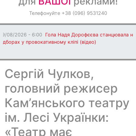
для
ВАШОЇ
реклами!
Оголошення
Телефонуйте +38 (096) 9531240
Світ навкруги
08/08/2026 - 17:51
Діти Захисників з Кам’янського
прямують на відпочинок до Німеччини (відео)
Сергій Чулков,
головний режисер
Кам’янського театру
ім. Лесі Українки:
«Театр має