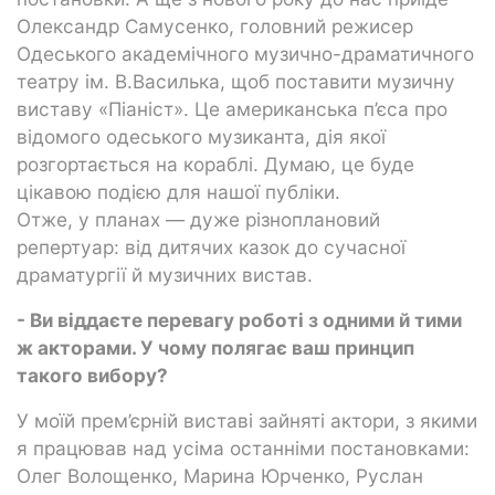
Олександр Самусенко, головний режисер
Одеського академічного музично-драматичного
театру ім. В.Василька, щоб поставити музичну
виставу «Піаніст». Це американська п’єса про
відомого одеського музиканта, дія якої
розгортається на кораблі. Думаю, це буде
цікавою подією для нашої публіки.
Отже, у планах — дуже різноплановий
репертуар: від дитячих казок до сучасної
драматургії й музичних вистав.
- Ви віддаєте перевагу роботі з одними й тими
ж акторами. У чому полягає ваш принцип
такого вибору?
У моїй прем’єрній виставі зайняті актори, з якими
я працював над усіма останніми постановками:
Олег Волощенко, Марина Юрченко, Руслан