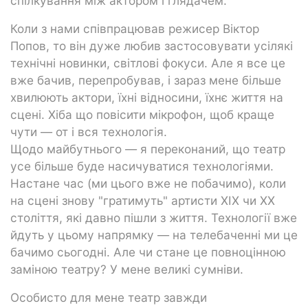
спілкування між актором і глядачем.
Коли з нами співпрацював режисер Віктор
Попов, то він дуже любив застосовувати усілякі
технічні новинки, світлові фокуси. Але я все це
вже бачив, перепробував, і зараз мене більше
хвилюють актори, їхні відносини, їхнє життя на
сцені. Хіба що повісити мікрофон, щоб краще
чути — от і вся технологія.
Щодо майбутнього — я переконаний, що театр
усе більше буде насичуватися технологіями.
Настане час (ми цього вже не побачимо), коли
на сцені знову "гратимуть" артисти XIX чи XX
століття, які давно пішли з життя. Технології вже
йдуть у цьому напрямку — на телебаченні ми це
бачимо сьогодні. Але чи стане це повноцінною
заміною театру? У мене великі сумніви.
Особисто для мене театр завжди