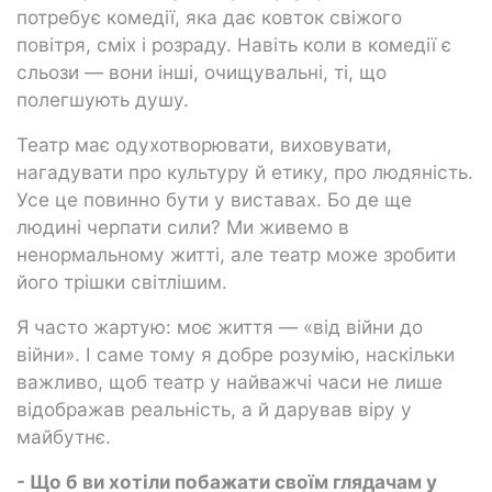
потребує комедії, яка дає ковток свіжого
повітря, сміх і розраду. Навіть коли в комедії є
сльози — вони інші, очищувальні, ті, що
полегшують душу.
Театр має одухотворювати, виховувати,
нагадувати про культуру й етику, про людяність.
Усе це повинно бути у виставах. Бо де ще
людині черпати сили? Ми живемо в
ненормальному житті, але театр може зробити
його трішки світлішим.
Я часто жартую: моє життя — «від війни до
війни». І саме тому я добре розумію, наскільки
важливо, щоб театр у найважчі часи не лише
відображав реальність, а й дарував віру у
майбутнє.
- Що б ви хотіли побажати своїм глядачам у