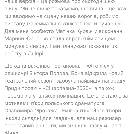
наша версія – це розмова про сьогоднішню
війну. Ми не лише показуємо, що війна – це жах,
ми вводимо на сцену наших ворогів, робимо
виставу максимально конкретною й сучасною.
Для мене особисто Матінка Кураж у виконанні
Марини Юрченко стала справжнім явищем
минулого сезону. І ми плануємо показати цю
роботу в Дніпрі.
Ще одна важлива постановка – «Хто я є» у
режисурі Віктора Попова. Вона відкрила новий
театральний сезон і здобула найвищу нагороду
Придніпров’я – «Січеславна-2025», а також
перемогла у кількох номінаціях. Це спектакль за
мотивами п’єси польського драматурга
Славомира Мрожека «Емігранти». Його твори
інколи складні для глядача, але наш режисер
переставив акценти, ми змінили назву й навіть
фінал.