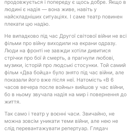
продовжується і попереду є щось добре. Якщо в
людині є надія — вона живе, навіть у
найскладніших ситуаціях. І саме театр повинен
плекати цю надію.
Не випадково під час Другої світової війни не всі
фільми про війну виходили на екрани одразу.
Люди на фронті не завжди хотіли дивитися
стрічки про бої й смерть, а прагнули любові,
музики, історій про людські стосунки. Той самий
фільм «Два бойца» було знято під час війни, але
показали його вже після неї. Натомість «В 6
часов вечера после войны» вийшов у час війни,
бо в ньому звучала надія на мир і повернення до
життя.
Так само і театр у воєнні часи. Звичайно, не
можна зовсім уникати теми війни, але нею не
слід перевантажувати репертуар. Глядач