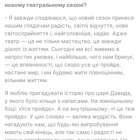
новому театральному сезоні?
- Я завжди сподіваюся, що новий сезон принесе
нашим глядачам радість, світлі відчуття, нове
світосприйняття і, найголовніше, надію. Адже
театр — це не тільки мистецтво, це завжди
діалог із життям. Сьогодні ми всі живемо в
непростих умовах, і найбільше, чого нам бракує,
— це впевненості, що скоро усе це пройде,
настане мир, і ми будемо жити повноцінним,
вільним життям.
Я люблю пригадувати історію про царя Давида,
у якого було кільце з написами. На зовнішньому
боці: «Усе пройде». А на внутрішньому: «І це теж
пройде». У цих словах — велика мудрість. Вони
нагадують нам, що будь-які випробування
мають свій кінець, але так само і радості не
можна сприймати як щось дане назавжди. Це