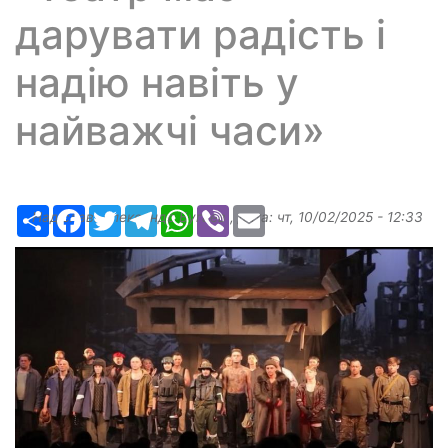
дарувати радість і
надію навіть у
найважчі часи»
Ресурс
Facebook
Twitter
Telegram
WhatsApp
Viber
Email
Надіслав:
Александр Бугаев
, дата:
чт, 10/02/2025 - 12:33