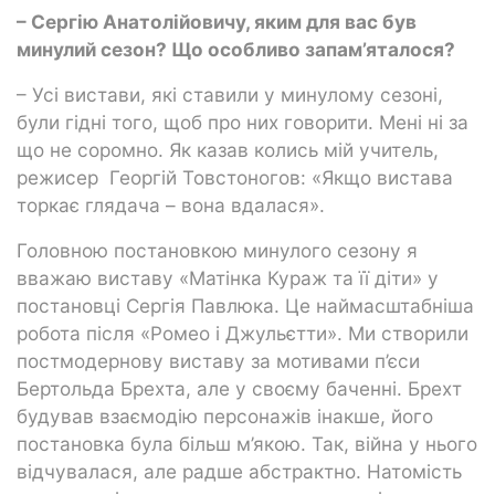
– Сергію Анатолійовичу, яким для вас був
минулий сезон? Що особливо запам’яталося?
– Усі вистави, які ставили у минулому сезоні,
були гідні того, щоб про них говорити. Мені ні за
що не соромно. Як казав колись мій учитель,
режисер Георгій Товстоногов: «Якщо вистава
торкає глядача – вона вдалася».
Головною постановкою минулого сезону я
вважаю виставу «Матінка Кураж та її діти» у
постановці Сергія Павлюка. Це наймасштабніша
робота після «Ромео і Джульєтти». Ми створили
постмодернову виставу за мотивами п’єси
Бертольда Брехта, але у своєму баченні. Брехт
будував взаємодію персонажів інакше, його
постановка була більш м’якою. Так, війна у нього
відчувалася, але радше абстрактно. Натомість